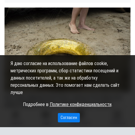
Я даю согласие на использование файлов cookie,
метрических программ, сбор статистики посещений и
данных посетителей, а так же на обработку
персональных данных. Это помогает нам сделать сайт
лучше
Еще один официальный пляж открыли в Октябрьском
Подробнее в
Политике конфиденциальности
.
районе (ХМАО). Об этом сообщает пресс-служба
администрации Приобья.
Согласен
ГЛАВНАЯ
ВИДЕО
МЫ НА КАРТЕ
КОНТАКТЫ
Теперь искупаться югорчане могут на озере Зеркальное.
Открытие прошло под конец июня. На пляже провели