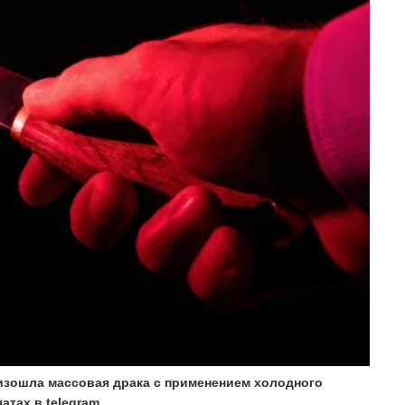
оизошла массовая драка с применением холодного
чатах в
telegram.