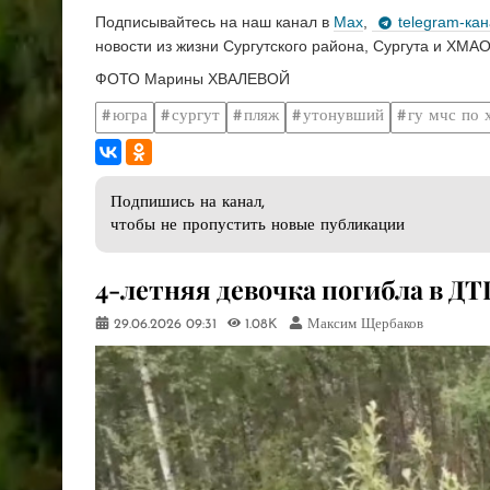
Подписывайтесь на наш канал в
Max
,
telegram-ка
новости из жизни Сургутского района, Сургута и ХМАО
ФОТО Марины ХВАЛЕВОЙ
югра
сургут
пляж
утонувший
гу мчс по 
Подпишись на канал,
чтобы не пропустить новые публикации
4-летняя девочка погибла в ДТ
29.06.2026
09:31
1.08K
Максим Щербаков