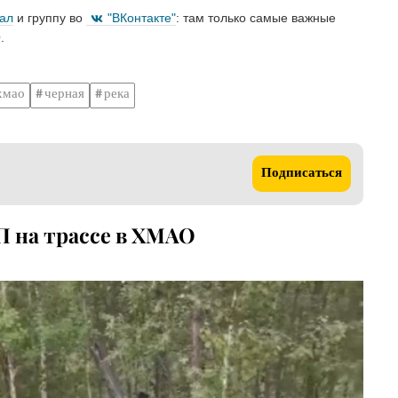
нал
и группу во
"ВКонтакте"
: там только самые важные
.
хмао
черная
река
Подписаться
П на трассе в ХМАО