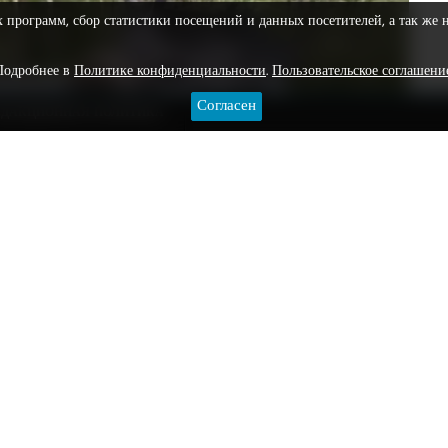
х программ, сбор статистики посещений и данных посетителей, а так же 
Подробнее в
Политике конфиденциальности
.
Пользовательское соглашени
Согласен
ЕДАКЦИОННАЯ ПОЛИТИКА
радали несколько человек, произошло в
общили в Госавтоинспекции Югры.
лометре трассы «Нижневартовск – Радужный». По
а рождения за рулем «ГАЗ» выехал на встречную полосу
равлением водителя 1993 года рождения.
очка, скончалась при транспортировке в медицинское