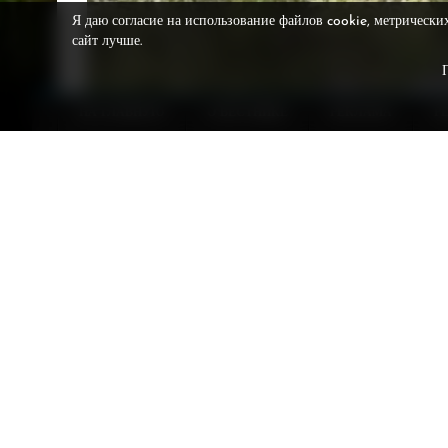
Я даю согласие на использование файлов cookie, метрически
сайт лучше.
НА ГЛАВНУЮ
О ВЕСТНИКЕ
РЕКЛАМА
Р
ДТП, в котором погибла 4-летняя девочка и пост
Нижневартовском районе (ХМАО). О трагедии со
Авария произошла в воскресенье, 28 июня, на 97 ки
предварительным данным полиции, мужчина 1974 год
движения и столкнулся с автомобилем Toyota под уп
- В результате ДТП пассажир Toyota, 4-летняя дев