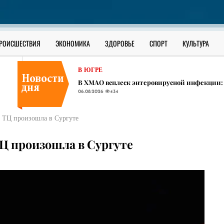
В ЮГРЕ
Сильные ливни, град и штормовой ветер ожи
06.08.2026
405
ОФИЦИАЛЬНО
РОИСШЕСТВИЯ
ЭКОНОМИКА
ЗДОРОВЬЕ
СПОРТ
КУЛЬТУРА
Как уберечь ребенка от наркотиков: разбор 
06.08.2026
1341
В ЮГРЕ
​В ХМАО всплеск энтеровирусной инфекции:
06.08.2026
434
В ЮГРЕ
Сильные ливни, град и штормовой ветер ожи
 у ТЦ произошла в Сургуте
06.08.2026
405
ОФИЦИАЛЬНО
 ТЦ произошла в Сургуте
Как уберечь ребенка от наркотиков: разбор 
06.08.2026
1341