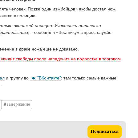
пять человек. Позже один из «бойцов» якобы достал нож.
вонили в полицию.
олько экипажей полиции. Участники потасовки
бирательства, –
сообщили «Вестнику» в пресс-службе
нение в драке ножа еще не доказано.
е увидит свободы после нападения на подростка в торговом
нал
и группу во
"ВКонтакте"
: там только самые важные
.
задержание
Подписаться