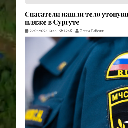
Спасатели нашли тело утонув
пляже в Сургуте
29.06.2026
10:46
1.26K
Элина Гайсина