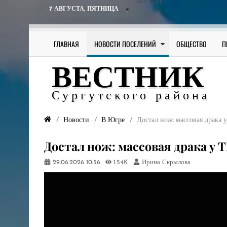
ПОГОДА
7 АВГУСТА,
ПЯТНИЦА
ГЛАВНАЯ
НОВОСТИ ПОСЕЛЕНИЙ
ОБЩЕСТВО
П
ВЕСТНИК
Сургутского района
Новости
В Югре
​Достал нож: массовая драка
​Достал нож: массовая драка у
29.06.2026
10:56
1.54K
Ирина Скрылова