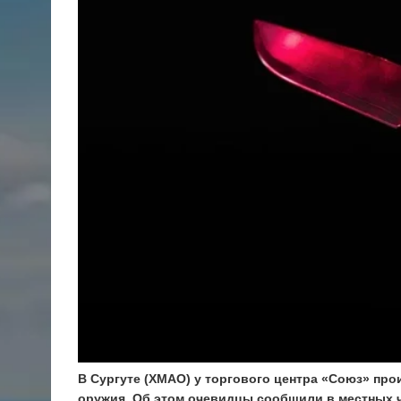
В Сургуте (ХМАО) у торгового центра «Союз» пр
оружия. Об этом очевидцы сообщили в местных 