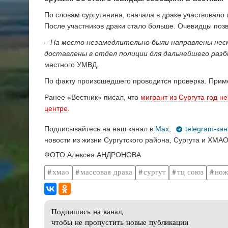
По словам сургутянина, сначала в драке участвовало 
После участников драки стало больше. Очевидцы поз
– На место незамедлительно были направлены неск
доставлены в отдел полиции для дальнейшего раз
местного УМВД.
По факту произошедшего проводится проверка. Приме
Ранее «Вестник» писал, что
мигрант из Сургута год н
центре.
Подписывайтесь на наш канал в
Max
,
telegram-ка
новости из жизни Сургутского района, Сургута и ХМАО
ФОТО Алексея АНДРОНОВА
хмао
массовая драка
сургут
тц союз
нож
Подпишись на канал,
чтобы не пропустить новые публикации