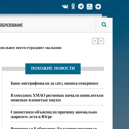
даются в Югре 6 августа
ОБРАЗОВАНИЕ
в карточках
 сильнее всего страдают малыши
даются в Югре 6 августа
ПОХОЖИЕ НОВОСТИ
Банк оштрафовали за 1263 звонка северянке
в карточках
В соседних ХМАО регионах начали появляться
опасные ядовитые пауки
​Синоптики объяснили причину аномально
жаркого лета в Югре
​Вершины в Кабардино-Балкарии покорила