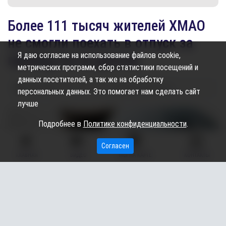
Более 111 тысяч жителей ХМАО
не смогли поехать в отпуск за
Я даю согласие на использование файлов cookie,
границу из-за долгов
метрических программ, сбор статистики посещений и
данных посетителей, а так же на обработку
28.06.2026
15:10
1.13K
Алёна Кожевова
персональных данных. Это помогает нам сделать сайт
лучше
Подробнее в
Политике конфиденциальности
.
Согласен
ГЛАВНАЯ
ВИДЕО
МЫ НА КАРТЕ
КОНТАКТЫ