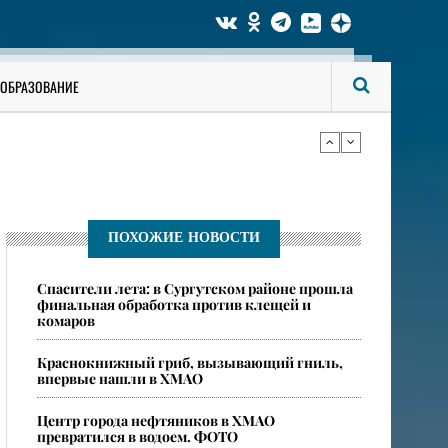
би мужчину
ОБРАЗОВАНИЕ
ся опасные ядовитые пауки
би мужчину
ПОХОЖИЕ НОВОСТИ
Спасители лета: в Сургутском районе прошла
ся опасные ядовитые пауки
финальная обработка против клещей и
комаров
​Краснокнижный гриб, вызывающий гниль,
впервые нашли в ХМАО
Центр города нефтяников в ХМАО
превратился в водоем. ФОТО