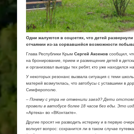
Одни жалуются в соцсетях, что детей развернули
отчаянии из-за сорвавшейся возможности побыва
Глава Республики Крым
Сергей Аксенов
сообщил, что
на бронирование, прием и размещение детей в детски
и организовал выезды тех ребят, кто уже находился на
У некоторых резонанс вызвала ситуация с теми школь
матерей возмутилась, что автобусы с уставшими в до
Симферополю.
– Почему с утра не отменили заезд? Дети отстояли
провели в автобусе более 18 часов без еды. Это из
«Артека» во «ВКонтакте».
Другие просят не разводить истерику и в первую оче
волнует вопрос: сохранится ли в таком случае путевк