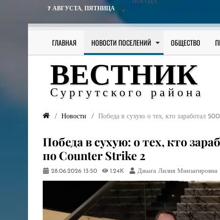
ПОГОДА
7 АВГУСТА,
ПЯТНИЦА
ГЛАВНАЯ
НОВОСТИ ПОСЕЛЕНИЙ
ОБЩЕСТВО
П
ВЕСТНИК
Сургутского района
Новости
​Победа в сухую: о тех, кто заработал 5
​Победа в сухую: о тех, кто зар
по Counter Strike 2
28.06.2026
13:50
1.24K
Джыга Лилия Минзагировна