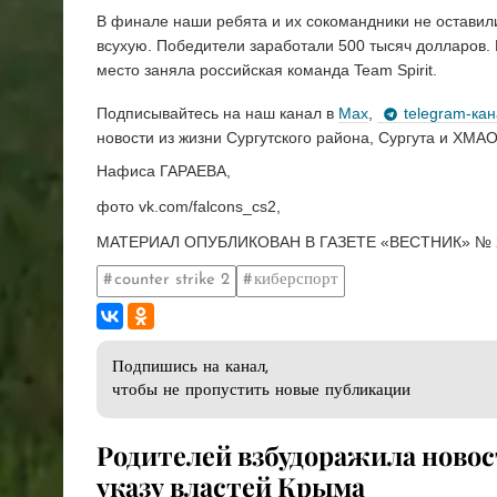
В финале наши ребята и их сокомандники не оставил
всухую. Победители заработали 500 тысяч долларов. 
место заняла российская команда Team Spirit.
Подписывайтесь на наш канал в
Max
,
telegram-ка
новости из жизни Сургутского района, Сургута и ХМАО
Нафиса ГАРАЕВА,
фото vk.com/falcons_cs2,
МАТЕРИАЛ ОПУБЛИКОВАН В ГАЗЕТЕ «ВЕСТНИК» № 2
counter strike 2
киберспорт
Подпишись на канал,
чтобы не пропустить новые публикации
​Родителей взбудоражила новос
указу властей Крыма