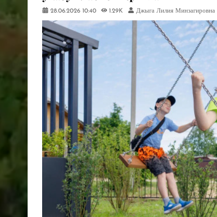
28.06.2026
10:40
1.29K
Джыга Лилия Минзагировна