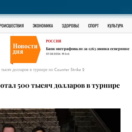
В ЮГРЕ
В Сургутском районе ищут утонувшего в О
07.08.2026
309
РОССИЯ
РОИСШЕСТВИЯ
ЭКОНОМИКА
ЗДОРОВЬЕ
СПОРТ
КУЛЬТУРА
В соседних ХМАО регионах начали появлять
07.08.2026
384
РОССИЯ
Банк оштрафовали за 1263 звонка северянке
07.08.2026
346
В ЮГРЕ
В Сургутском районе ищут утонувшего в О
00 тысяч долларов в турнире по Counter Strike 2
07.08.2026
309
РОССИЯ
аботал 500 тысяч долларов в турнире
В соседних ХМАО регионах начали появлять
07.08.2026
384