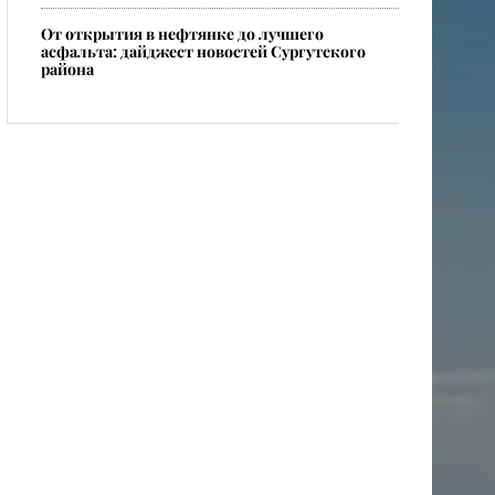
От открытия в нефтянке до лучшего
асфальта: дайджест новостей Сургутского
района