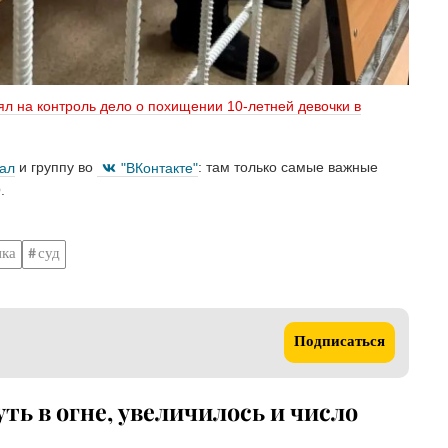
ял на контроль дело о похищении 10-летней девочки в
нал
и группу во
"ВКонтакте"
: там только самые важные
.
нка
суд
Подписаться
ь в огне, увеличилось и число