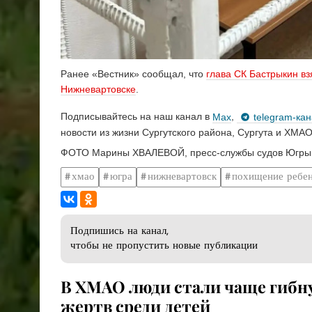
Ранее «Вестник» сообщал, что
глава СК Бастрыкин вз
Нижневартовске
.
Подписывайтесь на наш канал в
Max
,
telegram-ка
новости из жизни Сургутского района, Сургута и ХМАО
ФОТО Марины ХВАЛЕВОЙ, пресс-службы судов Югры
хмао
югра
нижневартовск
похищение ребе
Подпишись на канал,
чтобы не пропустить новые публикации
В ХМАО люди стали чаще гибнут
жертв среди детей