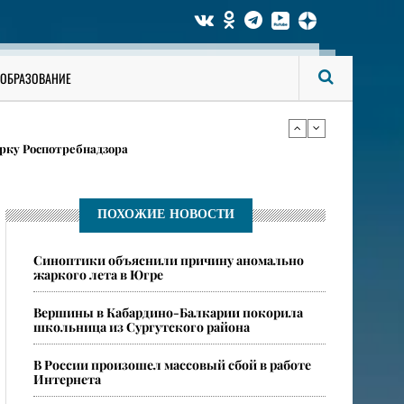
ги аккаунты на «Госуслугах»
ОБРАЗОВАНИЕ
в карточках
рку Роспотребнадзора
ги аккаунты на «Госуслугах»
ПОХОЖИЕ НОВОСТИ
​Синоптики объяснили причину аномально
в карточках
жаркого лета в Югре
​Вершины в Кабардино-Балкарии покорила
школьница из Сургутского района
​В России произошел массовый сбой в работе
Интернета