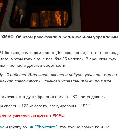
в ХМАО. Об этом рассказали в региональном управлении
% больше, чем годом ранее. Для сравнения, в тот же период
ого, в этом году в огне погибли 35 человек. В прошлом году
ка и по части детской смертности.
оду - 3 ребенка. Эта статистика требует усиления мер по
чальник пресс-службы Главного управления МЧС по Югре
в минувшем году цифра аналогична – 30 пострадавших.
и спасены 122 человека, эвакуированы – 1521.
а непотушенной сигареты в ХМАО
.
нал
и группу во
"ВКонтакте"
: там только самые важные