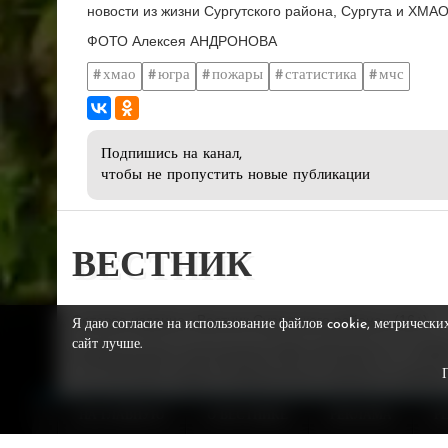
новости из жизни Сургутского района, Сургута и ХМАО
ФОТО Алексея АНДРОНОВА
хмао
югра
пожары
статистика
мчс
Подпишись на канал,
чтобы не пропустить новые публикации
ВЕСТНИК
Сетевое издание «Вестник Сургутского района» (16+)
Я даю согласие на использование файлов cookie, метрически
сайт лучше.
Свидетельство о регистрации СМИ: ЭЛ № ФС 77 – 7279
от 17.05.2018, выдано Федеральной службой по надзор
в сфере связи, информационных технологий и массовы
коммуникаций.
НА ГЛАВНУЮ
О ВЕСТНИКЕ
РЕКЛАМА
Р