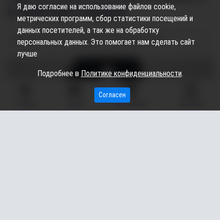
Я даю согласие на использование файлов cookie,
в квартире порядок
метрических программ, сбор статистики посещений и
данных посетителей, а так же на обработку
02.06.2026
11:33
2.04K
Алёна Кожевова
персональных данных. Это помогает нам сделать сайт
лучше
Подробнее в
Политике конфиденциальности
.
Согласен
ГЛАВНАЯ
ВИДЕО
МЫ НА КАРТЕ
КОНТАКТЫ
Жителя Сургутского района (ХМАО) через суд пытаются
заставить убраться в собственной квартире. Об этом
сообщили в пресс-службе окружных судов.
Местный житель довел свое жилье до плачевного состояния,