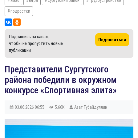
хмао
югра
сургутский район
трудоустройство
подростки
Подпишись на канал,
Подписаться
чтобы не пропустить новые
публикации
​Представители Сургутского
района победили в окружном
конкурсе «Спортивная элита»
03.06.2026
06:55
5.66K
Азат Губайдуллин