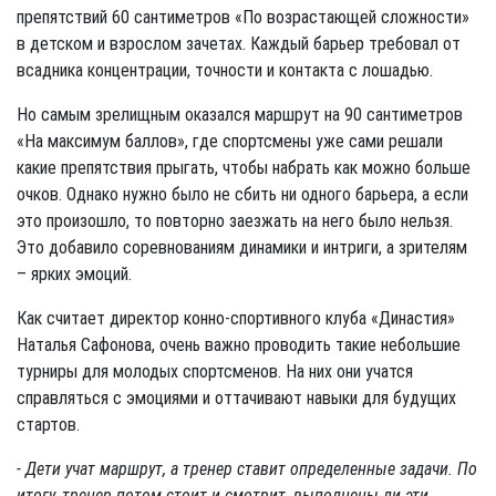
препятствий 60 сантиметров «По возрастающей сложности»
в детском и взрослом зачетах. Каждый барьер требовал от
всадника концентрации, точности и контакта с лошадью.
Но самым зрелищным оказался маршрут на 90 сантиметров
«На максимум баллов», где спортсмены уже сами решали
какие препятствия прыгать, чтобы набрать как можно больше
очков. Однако нужно было не сбить ни одного барьера, а если
это произошло, то повторно заезжать на него было нельзя.
Это добавило соревнованиям динамики и интриги, а зрителям
– ярких эмоций.
Как считает директор конно-спортивного клуба «Династия»
Наталья Сафонова, очень важно проводить такие небольшие
турниры для молодых спортсменов. На них они учатся
справляться с эмоциями и оттачивают навыки для будущих
стартов.
- Дети учат маршрут, а тренер ставит определенные задачи. По
итогу, тренер потом стоит и смотрит, выполнены ли эти