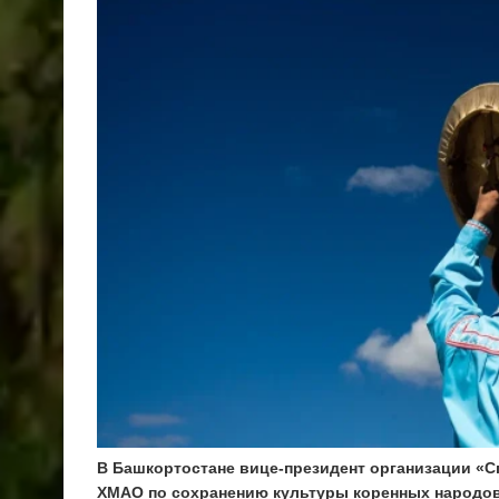
В Башкортостане вице-президент организации «С
ХМАО по сохранению культуры коренных народов.