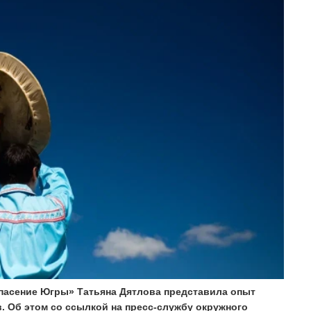
пасение Югры» Татьяна Дятлова представила опыт
 Об этом со ссылкой на пресс-службу окружного