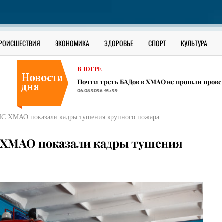
РОССИЯ
Школьник из села в ЯНАО взламывал за день
06.08.2026
420
ОФИЦИАЛЬНО
РОИСШЕСТВИЯ
ЭКОНОМИКА
ЗДОРОВЬЕ
СПОРТ
КУЛЬТУРА
Как уберечь ребенка от наркотиков: разбор 
06.08.2026
983
В ЮГРЕ
Почти треть БАДов в ХМАО не прошли прове
06.08.2026
429
РОССИЯ
Школьник из села в ЯНАО взламывал за день
МЧС ХМАО показали кадры тушения крупного пожара
06.08.2026
420
ОФИЦИАЛЬНО
С ХМАО показали кадры тушения
Как уберечь ребенка от наркотиков: разбор 
06.08.2026
983