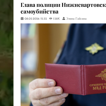
Глава полиции Нижневартовск
самоубийства
08.05.2026
15:32
1.58K
Элина Гайсина