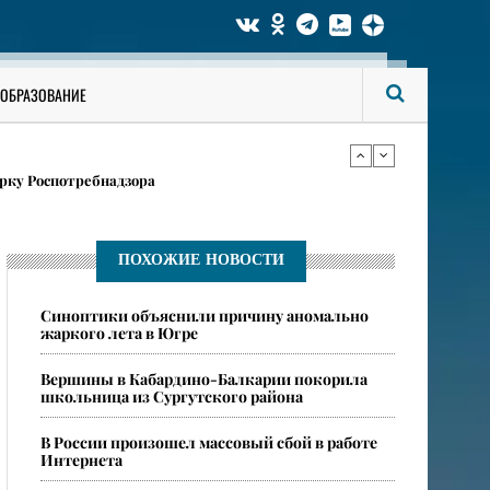
ги аккаунты на «Госуслугах»
ОБРАЗОВАНИЕ
в карточках
рку Роспотребнадзора
ги аккаунты на «Госуслугах»
ПОХОЖИЕ НОВОСТИ
​Синоптики объяснили причину аномально
в карточках
жаркого лета в Югре
​Вершины в Кабардино-Балкарии покорила
школьница из Сургутского района
​В России произошел массовый сбой в работе
Интернета