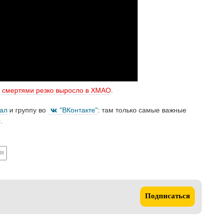
о смертями резко выросло в ХМАО
.
нал
и группу во
"ВКонтакте"
: там только самые важные
.
ли
Подписаться