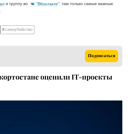
нал
и группу во
"ВКонтакте"
: там только самые важные
.
самоубийство
Подписаться
шкортостане оценили IT-проекты