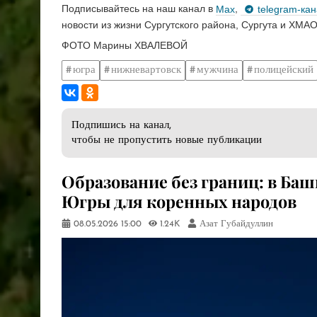
Подписывайтесь на наш канал в
Max
,
telegram-ка
новости из жизни Сургутского района, Сургута и ХМАО
ФОТО Марины ХВАЛЕВОЙ
югра
нижневартовск
мужчина
полицейский
Подпишись на канал,
чтобы не пропустить новые публикации
Образование без границ: в Ба
Югры для коренных народов
08.05.2026
15:00
1.24K
Азат Губайдуллин