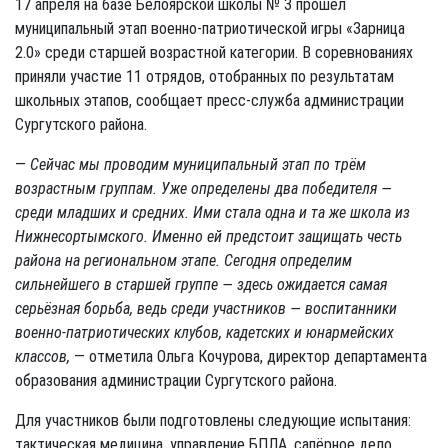
17 апреля на базе Белоярской школы № 3 прошёл
муниципальный этап военно-патриотической игры «Зарница
2.0» среди старшей возрастной категории. В соревнованиях
приняли участие 11 отрядов, отобранных по результатам
школьных этапов, сообщает пресс-служба администрации
Сургутского района.
—
Сейчас мы проводим муниципальный этап по трём
возрастным группам. Уже определены два победителя —
среди младших и средних. Ими стала одна и та же школа из
Нижнесортымского. Именно ей предстоит защищать честь
района на региональном этапе. Сегодня определим
сильнейшего в старшей группе — здесь ожидается самая
серьёзная борьба, ведь среди участников — воспитанники
военно-патриотических клубов, кадетских и юнармейских
классов,
— отметила Ольга Кочурова, директор департамента
образования администрации Сургутского района.
Для участников были подготовлены следующие испытания:
тактическая медицина, управление БПЛА, сапёрное дело,