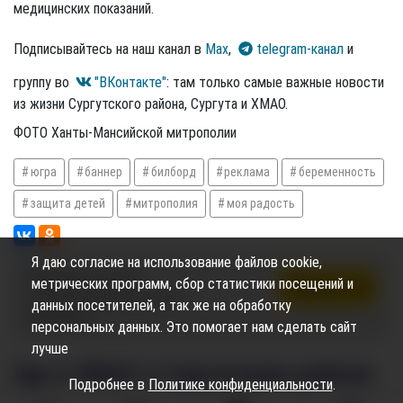
медицинских показаний.
Подписывайтесь на наш канал в
Max
,
telegram-канал
и
группу во
"ВКонтакте"
: там только самые важные новости
из жизни Сургутского района, Сургута и ХМАО.
ФОТО Ханты-Мансийской митрополии
югра
баннер
билборд
реклама
беременность
защита детей
митрополия
моя радость
Я даю согласие на использование файлов cookie,
Подпишись на канал,
метрических программ, сбор статистики посещений и
Подписаться
чтобы не пропустить новые
данных посетителей, а так же на обработку
публикации
персональных данных. Это помогает нам сделать сайт
лучше
Где в ХМАО и Сургутском районе
Подробнее в
Политике конфиденциальности
.