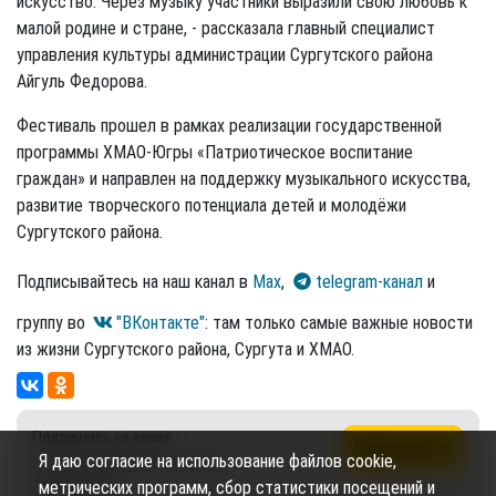
искусство. Через музыку участники выразили свою любовь к
малой родине и стране, - рассказала главный специалист
управления культуры администрации Сургутского района
Айгуль Федорова.
Фестиваль прошел в рамках реализации государственной
программы ХМАО-Югры «Патриотическое воспитание
граждан» и направлен на поддержку музыкального искусства,
развитие творческого потенциала детей и молодёжи
Сургутского района.
Подписывайтесь на наш канал в
Max
,
telegram-канал
и
группу во
"ВКонтакте"
: там только самые важные новости
из жизни Сургутского района, Сургута и ХМАО.
Подпишись на канал,
Подписаться
Я даю согласие на использование файлов cookie,
чтобы не пропустить новые
публикации
метрических программ, сбор статистики посещений и