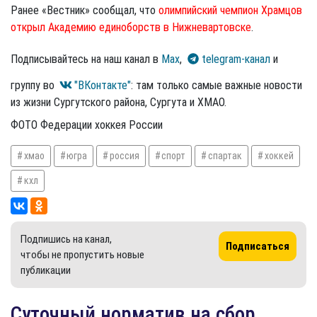
Ранее «Вестник» сообщал, что
олимпийский чемпион Храмцов
открыл Академию единоборств в Нижневартовске
.
Подписывайтесь на наш канал в
Max
,
telegram-канал
и
группу во
"ВКонтакте"
: там только самые важные новости
из жизни Сургутского района, Сургута и ХМАО.
ФОТО Федерации хоккея России
хмао
югра
россия
спорт
спартак
хоккей
кхл
Подпишись на канал,
Подписаться
чтобы не пропустить новые
публикации
Суточный норматив на сбор