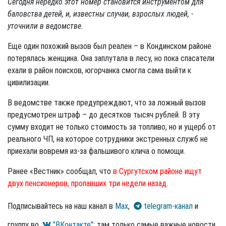
Сегодня нередко этот номер становится инструментом для
баловства детей, и, известны случаи, взрослых людей, -
уточнили в ведомстве.
Еще один похожий вызов был реален – в Кондинском районе
потерялась женщина. Она заплутала в лесу, но пока спасатели
ехали в район поисков, югорчанка смогла сама выйти к
цивилизации.
В ведомстве также предупреждают, что за ложный вызов
предусмотрен штраф – до десятков тысяч рублей. В эту
сумму входит не только стоимость за топливо, но и ущерб от
реального ЧП, на которое сотрудники экстренных служб не
приехали вовремя из-за фальшивого клича о помощи.
Ранее «Вестник» сообщал, что
в Сургутском районе ищут
двух пенсионеров, пропавших три недели назад
.
Подписывайтесь на наш канал в
Max
,
telegram-канал
и
группу во
"ВКонтакте"
: там только самые важные новости