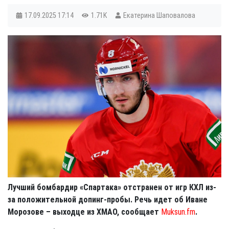
17.09.2025
17:14
1.71K
Екатерина Шаповалова
Лучший бомбардир «Спартака» отстранен от игр КХЛ из-
за положительной допинг-пробы. Речь идет об Иване
Морозове – выходце из ХМАО, сообщает
Muksun.fm
.