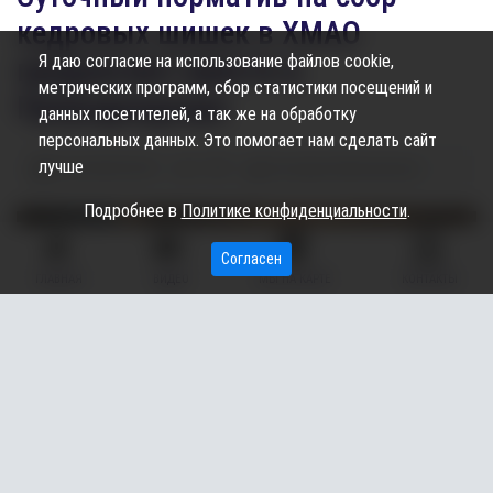
кедровых шишек в ХМАО
Я даю согласие на использование файлов cookie,
предлагают ввести в
метрических программ, сбор статистики посещений и
Природнадзоре
данных посетителей, а так же на обработку
персональных данных. Это помогает нам сделать сайт
лучше
18.09.2025
05:55
1.37K
Екатерина Шаповалова
Подробнее в
Политике конфиденциальности
.
Согласен
ГЛАВНАЯ
ВИДЕО
МЫ НА КАРТЕ
КОНТАКТЫ