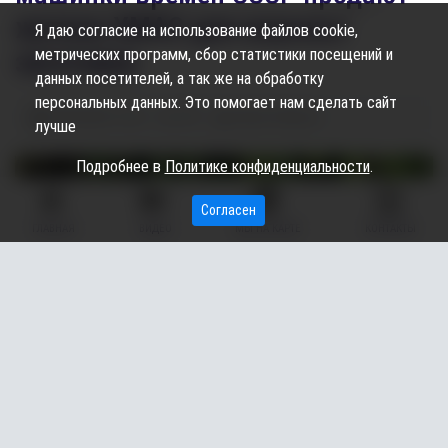
жители ХМАО для вкусных
Я даю согласие на использование файлов cookie,
метрических программ, сбор статистики посещений и
заготовок
данных посетителей, а так же на обработку
персональных данных. Это помогает нам сделать сайт
20.08.2025
15:28
709
Элина Гайсина
лучше
Подробнее в
Политике конфиденциальности
.
Согласен
ГЛАВНАЯ
ВИДЕО
МЫ НА КАРТЕ
КОНТАКТЫ