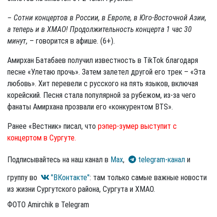
– Сотни концертов в России, в Европе, в Юго-Восточной Азии,
а теперь и в ХМАО! Продолжительность концерта 1 час 30
минут,
– говорится в афише. (6+).
Амирхан Батабаев получил известность в TikTok благодаря
песне «Улетаю прочь». Затем залетел другой его трек – «Эта
любовь». Хит перевели с русского на пять языков, включая
корейский. Песня стала популярной за рубежом, из-за чего
фанаты Амирхана прозвали его «конкурентом BTS».
Ранее «Вестник» писал, что
рэпер-зумер выступит с
концертом в Сургуте.
Подписывайтесь на наш канал в
Max
,
telegram-канал
и
группу во
"ВКонтакте"
: там только самые важные новости
из жизни Сургутского района, Сургута и ХМАО.
ФОТО Amirchik в Telegram