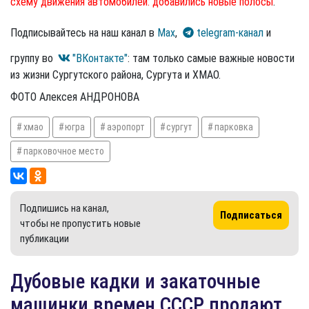
схему движения автомобилей: добавились новые полосы
.
Подписывайтесь на наш канал в
Max
,
telegram-канал
и
группу во
"ВКонтакте"
: там только самые важные новости
из жизни Сургутского района, Сургута и ХМАО.
ФОТО Алексея АНДРОНОВА
хмао
югра
аэропорт
сургут
парковка
парковочное место
Подпишись на канал,
Подписаться
чтобы не пропустить новые
публикации
Дубовые кадки и закаточные
машинки времен СССР продают