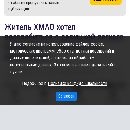
чтобы не пропустить новые
публикации
​Житель ХМАО хотел
расслабиться с девушкой легкого
Я даю согласие на использование файлов cookie,
поведения, но нарвался на
метрических программ, сбор статистики посещений и
мошенников
данных посетителей, а так же на обработку
персональных данных. Это помогает нам сделать сайт
лучше
16.07.2025
11:27
795
Ирина Скрылова
Подробнее в
Политике конфиденциальности
.
Согласен
ГЛАВНАЯ
ВИДЕО
МЫ НА КАРТЕ
КОНТАКТЫ