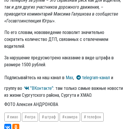
по телефону за рулем – это серьезный риск как для водителя,
так и для других участников дорожного движения, –
приводится комментарий Максима Галушкова в сообществе
«Госавтоинспекция Югры».
По его словам, нововведение позволит значительно
сократить количество ДТП, связанных с отвлечением
водителей.
За нарушение предусмотрено наказание в виде штрафа в
размере 1500 рублей.
Подписывайтесь на наш канал в
Max
,
telegram-канал
и
группу во
"ВКонтакте"
: там только самые важные новости
из жизни Сургутского района, Сургута и ХМАО.
ФОТО Алексея АНДРОНОВА
хмао
югра
штраф
камера
телефон