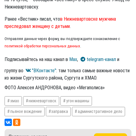
Нижневартовску.
Ранее «Вестник» писал, что
в Нижневартовске мужчина
преследовал женщину с детьми
.
Отправляя данные через форму, вы подтверждаете ознакомление с
политикой обработки персональных данных
.
Подписывайтесь на наш канал в
Max
,
telegram-канал
и
группу во
"ВКонтакте"
: там только самые важные новости
из жизни Сургутского района, Сургута и ХМАО.
ФОТО Алексея АНДРОНОВА, видео «Мегаполиса»
хмао
нижневартовск
угон машины
пьяное вождение
заправка
административное дело