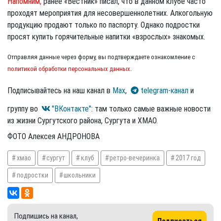
Напомним,
ранее «Вестник» писал, что в данном клубе часто
проходят мероприятия для несовершеннолетних. Алкогольную
продукцию продают только по паспорту. Однако подростки
просят купить горячительные напитки «взрослых» знакомых.
Отправляя данные через форму, вы подтверждаете ознакомление с
политикой обработки персональных данных
.
Подписывайтесь на наш канал в
Max
,
telegram-канал
и
группу во
"ВКонтакте"
: там только самые важные новости
из жизни Сургутского района, Сургута и ХМАО.
ФОТО Алексея АНДРОНОВА
хмао
сургут
клуб
ретро-вечеринка
2017 год
подростки
школьники
Подпишись на канал,
Подписаться