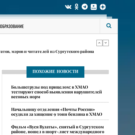
 женщинами из Москвы и регионов
ОБРАЗОВАНИЕ
ты с коренными жителями в Сургутском районе
атов, мэров и читателей из Сургутского района
 женщинами из Москвы и регионов
ПОХОЖИЕ НОВОСТИ
​Большегрузы под прицелом: в ХМАО
ты с коренными жителями в Сургутском районе
тестируют способ выявления нарушителей
весовых норм
​Начальницу отделения «Почты России»
осудили за хищение 9 тонн бензина в ХМАО
​Фильм «Вуся Вулаты», снятый в Сургутском
районе, вошел в шорт-лист международного