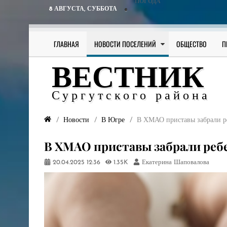
ПОГОДА
8 АВГУСТА,
СУББОТА
ГЛАВНАЯ
НОВОСТИ ПОСЕЛЕНИЙ
ОБЩЕСТВО
П
ВЕСТНИК
Сургутского района
Новости
В Югре
В ХМАО приставы забрали р
В ХМАО приставы забрали реб
20.04.2025
12:36
1.35K
Екатерина Шаповалова