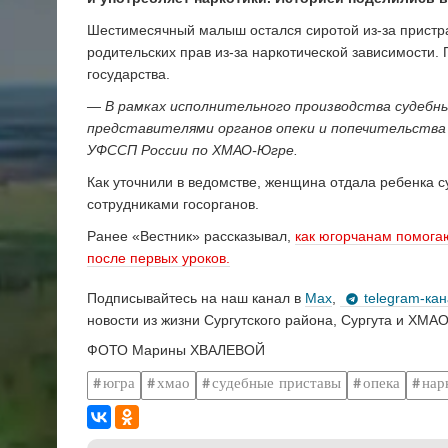
Шестимесячный малыш остался сиротой из-за пристр
родительских прав из-за наркотической зависимости
государства.
— В рамках исполнительного производства судебны
представителями органов опеки и попечительства 
УФССП России по ХМАО-Югре.
Как уточнили в ведомстве, женщина отдала ребенка 
сотрудниками госорганов.
Ранее «Вестник» рассказывал,
как югорчанам помога
после первых уроков.
Подписывайтесь на наш канал в
Max
,
telegram-ка
новости из жизни Сургутского района, Сургута и ХМАО
ФОТО Марины ХВАЛЕВОЙ
югра
хмао
судебные приставы
опека
нар