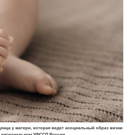
енца у матери, которая ведет асоциальный образ жизни
в региональном УФССП России.