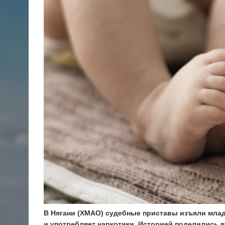
В Нягани (ХМАО) судебные приставы изъяли млад
и употребляет наркотики. Историей поделились 