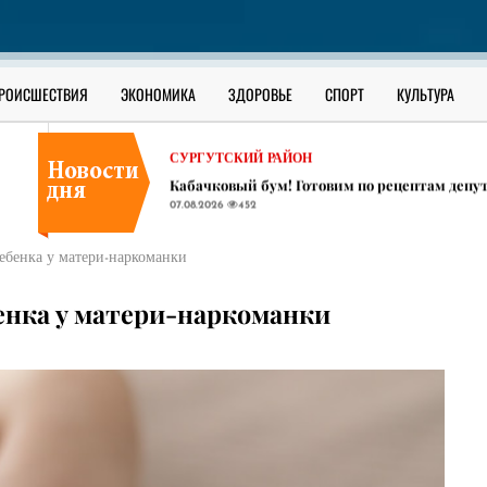
В ЮГРЕ
Блогер из Сургута раскрыла разницу между
07.08.2026
442
СУРГУТСКИЙ РАЙОН
РОИСШЕСТВИЯ
ЭКОНОМИКА
ЗДОРОВЬЕ
СПОРТ
КУЛЬТУРА
Тайга и дисциплина: подводные камни рабо
07.08.2026
461
СУРГУТСКИЙ РАЙОН
Кабачковый бум! Готовим по рецептам депут
07.08.2026
452
В ЮГРЕ
Блогер из Сургута раскрыла разницу между
ебенка у матери-наркоманки
07.08.2026
442
СУРГУТСКИЙ РАЙОН
енка у матери-наркоманки
Тайга и дисциплина: подводные камни рабо
07.08.2026
461