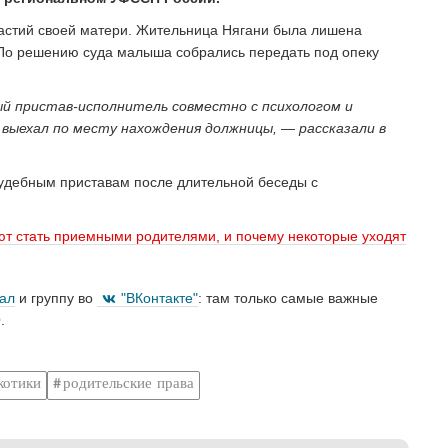
астий своей матери. Жительница Нягани была лишена
. По решению суда малыша собрались передать под опеку
й пристав-исполнитель совместно с психологом и
выехал по месту нахождения должницы, — рассказали в
судебным приставам после длительной беседы с
ют стать приемными родителями, и почему некоторые уходят
нал
и группу во
"ВКонтакте"
: там только самые важные
.
котики
родительские права