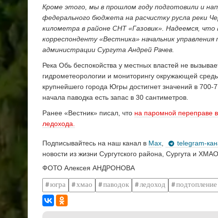
Кроме этого, мы в прошлом году подготовили и нап
федерального бюджета на расчистку русла реки Чер
километра в районе СНТ «Газовик». Надеемся, что 
корреспонденту «Вестника» начальник управления 
администрации Сургута Андрей Рачев.
Река Обь беспокойства у местных властей не вызывае
гидрометеорологии и мониторингу окружающей среды
крупнейшего города Югры достигнет значений в 700-7
начала паводка есть запас в 30 сантиметров.
Ранее «Вестник» писал, что
на паромной переправе в
ледохода.
Подписывайтесь на наш канал в
Max
,
telegram-ка
новости из жизни Сургутского района, Сургута и ХМАО
ФОТО Алексея АНДРОНОВА
югра
хмао
паводок
ледоход
подтопление