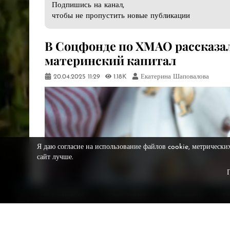
Подпишись на канал,
чтобы не пропустить новые публикации
В Соцфонде по ХМАО рассказал
материнский капитал
20.04.2025
11:29
1.18K
Екатерина Шаповалова
Я даю согласие на использование файлов cookie, метрически
сайт лучше.
НА ГЛАВНУЮ
О ВЕСТНИКЕ
РЕКЛАМА
Р