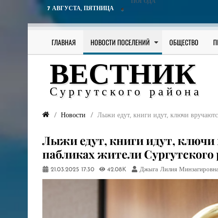
ПОГОДА
7 АВГУСТА,
ПЯТНИЦА
ГЛАВНАЯ
НОВОСТИ ПОСЕЛЕНИЙ
ОБЩЕСТВО
П
ВЕСТНИК
Сургутского района
Новости
​Лыжи едут, книги идут, ключи вручаютс
​Лыжи едут, книги идут, ключи
пабликах жители Сургутского 
21.03.2025
17:30
42.08K
Джыга Лилия Минзагировн