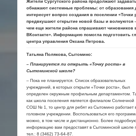
Жители Сургутского района продолжают задавать
обнажают системные проблемы: от образования 
интересует вопрос создания в поселении «Точки
предвкушают открытие новой базы и волнуются –
чем еще жители района спрашивают чиновников в
ВКонтакте». Информацию помогла подготовить г
центра управления Оксана Петрова.
Татьяна Полякова, Сытомино:
– Планируется ли открыть «Точку роста» в
Сытоминской школе?
– Пока не планируется. Список образовательных
учреждений, в которых открыли «Точки роста», был
определен окружным профильным департаментом. Т
как школа поселения является филиалом Солнечной
СОШ № 1, то центр для ребят из Сытомино работает 
головном учреждении. Воспользоваться его програм
можно, в том числе и дистанционно. Более подробну
информацию вам предоставят в Сытоминской школе 
тел.: 8 (3462) 73-64-87.