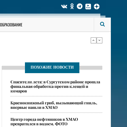
би мужчину
ОБРАЗОВАНИЕ
ся опасные ядовитые пауки
би мужчину
ПОХОЖИЕ НОВОСТИ
Спасители лета: в Сургутском районе прошла
ся опасные ядовитые пауки
финальная обработка против клещей и
комаров
​Краснокнижный гриб, вызывающий гниль,
впервые нашли в ХМАО
Центр города нефтяников в ХМАО
превратился в водоем. ФОТО