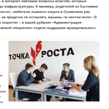
 в интернет-пабликах вопросы властям, которые
до инфраструктуры. К примеру, родителей из Сытомино
 роста», любители лыжного спорта в Солнечном уже
 не придется ли оставлять машины «в чистом поле». О
 соцсетях – в нашей рубрике «Администрация
лавный специалист отдела поддержки муниципального
ак
в
мами
ю
по