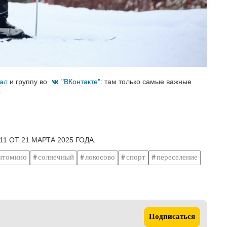
нал
и группу во
"ВКонтакте"
: там только самые важные
.
1 ОТ 21 МАРТА 2025 ГОДА.
ытомино
солнечный
локосово
спорт
переселение
Подписаться