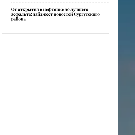
От открытия в нефтянке до лучшего
асфальта: дайджест новостей Сургутского
района