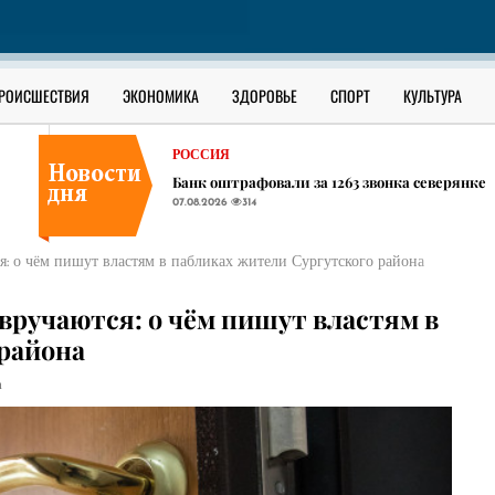
В ЮГРЕ
В Сургутском районе ищут утонувшего в О
07.08.2026
278
РОССИЯ
РОИСШЕСТВИЯ
ЭКОНОМИКА
ЗДОРОВЬЕ
СПОРТ
КУЛЬТУРА
В соседних ХМАО регионах начали появлять
07.08.2026
347
РОССИЯ
Банк оштрафовали за 1263 звонка северянке
07.08.2026
314
В ЮГРЕ
В Сургутском районе ищут утонувшего в О
я: о чём пишут властям в пабликах жители Сургутского района
07.08.2026
278
РОССИЯ
 вручаются: о чём пишут властям в
В соседних ХМАО регионах начали появлять
района
07.08.2026
347
а