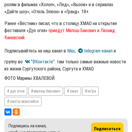
ролям в фильмах «Холоп», «Лед», «Вызов» и в сериалах
«Дайте шоу», «Отель Элеон» и «Гранд». 18+.
Ранее «Вестник» писал, что в столицу ХМАО на открытие
фестиваля «Дух огня»
приедут Милош Бикович и Леонид
Каневский.
Подписывайтесь на наш канал в
Max
,
telegram-канал
и
группу во
"ВКонтакте"
: там только самые важные новости
из жизни Сургутского района, Сургута и ХМАО.
ФОТО Марины ХВАЛЕВОЙ
дух огня
милош бикович
хмао
югра
ханты-мансийск
Подпишись на канал,
Подписаться