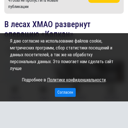
чтобы не пропустить новые
публикации
В лесах ХМАО развернут
операцию «Капкан»
Я даю согласие на использование файлов cookie,
метрических программ, сбор статистики посещений и
04.03.2025
13:30
1.53K
Дарья Щеглова
данных посетителей, а так же на обработку
персональных данных. Это помогает нам сделать сайт
лучше
Подробнее в
Политике конфиденциальности
.
Согласен
ГЛАВНАЯ
ВИДЕО
МЫ НА КАРТЕ
КОНТАКТЫ