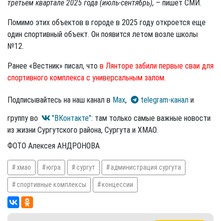
третьем квартале 2025 года (июль-сентябрь),
– пишет СМИ.
Помимо этих объектов в городе в 2025 году откроется еще
один спортивный объект. Он появится летом возле школы
№12.
Ранее «Вестник» писал, что
в Лянторе забили первые сваи для
спортивного комплекса с универсальным залом.
Подписывайтесь на наш канал в
Max
,
telegram-канал
и
группу во
"ВКонтакте"
: там только самые важные новости
из жизни Сургутского района, Сургута и ХМАО.
ФОТО Алексея АНДРОНОВА
хмао
югра
сургут
администрация сургута
спортивные комплексы
концессии