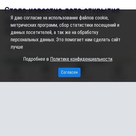
Стала известна дата открытия
Я даю согласие на использование файлов cookie,
выставки трофейной техники
метрических программ, сбор статистики посещений и
НАТО в Сургуте
данных посетителей, а так же на обработку
персональных данных. Это помогает нам сделать сайт
лучше
19.09.2024
11:54
1.09K
Дарья Щеглова
Подробнее в
Политике конфиденциальности
.
Согласен
ГЛАВНАЯ
ВИДЕО
МЫ НА КАРТЕ
КОНТАКТЫ