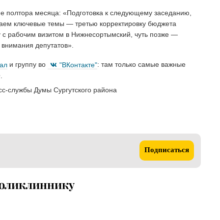
 полтора месяца: «Подготовка к следующему заседанию,
аем ключевые темы — третью корректировку бюджета
у с рабочим визитом в Нижнесортымский, чуть позже —
 внимания депутатов».
нал
и группу во
"ВКонтакте"
: там только самые важные
.
с-службы Думы Сургутского района
Подписаться
поликлиннику