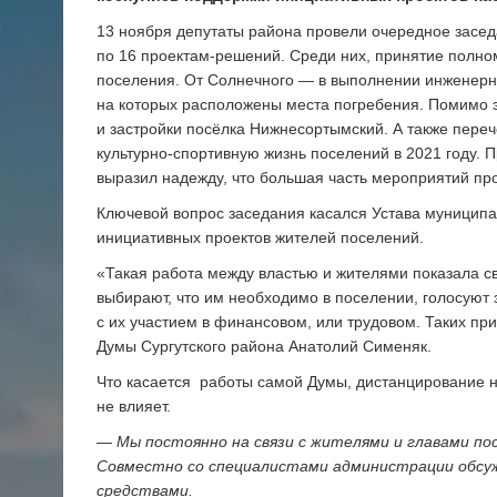
13 ноября депутаты района провели очередное засед
по 16 проектам-решений. Среди них, принятие полном
поселения. От Солнечного — в выполнении инженерно
на которых расположены места погребения. Помимо э
и застройки посёлка Нижнесортымский. А также пере
культурно-спортивную жизнь поселений в 2021 году.
выразил надежду, что большая часть мероприятий пр
Ключевой вопрос заседания касался Устава муниципа
инициативных проектов жителей поселений.
«Такая работа между властью и жителями показала с
выбирают, что им необходимо в поселении, голосуют за
с их участием в финансовом, или трудовом. Таких п
Думы Сургутского района Анатолий Сименяк.
Что касается работы самой Думы, дистанцирование 
не влияет.
— Мы постоянно на связи с жителями и главами по
Совместно со специалистами администрации обсуж
средствами.