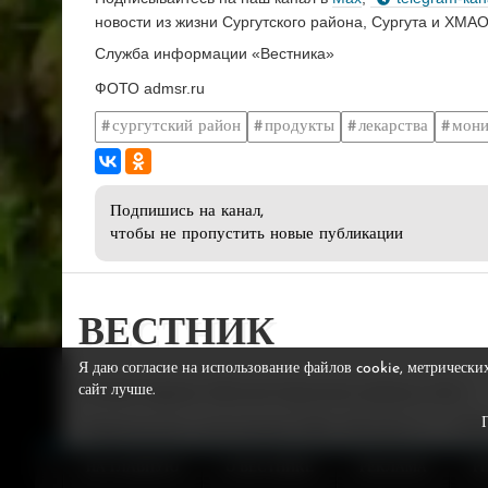
новости из жизни Сургутского района, Сургута и ХМАО
Служба информации «Вестника»
ФОТО admsr.ru
сургутский район
продукты
лекарства
мони
Подпишись на канал,
чтобы не пропустить новые публикации
ВЕСТНИК
Я даю согласие на использование файлов cookie, метрически
сайт лучше.
Сетевое издание «Вестник Сургутского района» (16+)
Свидетельство о регистрации СМИ: ЭЛ № ФС 77 – 7279
от 17.05.2018, выдано Федеральной службой по надзор
НА ГЛАВНУЮ
О ВЕСТНИКЕ
РЕКЛАМА
Р
в сфере связи, информационных технологий и массовы