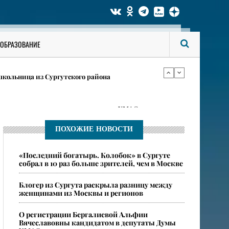
ождении в роддомах крупных городов ХМАО
ился в федеральном розыске за ДТП с тяжкими
ОБРАЗОВАНИЕ
кольница из Сургутского района
ождении в роддомах крупных городов ХМАО
ПОХОЖИЕ НОВОСТИ
ился в федеральном розыске за ДТП с тяжкими
«Последний богатырь. Колобок» в Сургуте
собрал в 10 раз больше зрителей, чем в Москве
Блогер из Сургута раскрыла разницу между
женщинами из Москвы и регионов
О регистрации Бергалиевой Альфии
Вячеславовны кандидатом в депутаты Думы