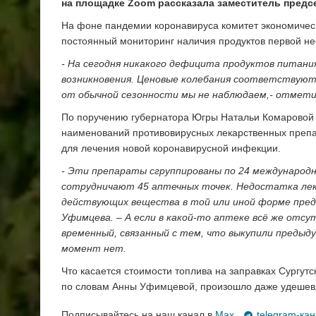
на площадке
Zoom
рассказала заместитель предс
На фоне пандемии коронавируса комитет экономическ
постоянный мониторинг наличия продуктов первой не
- На сегодня никакого дефицита продуктов питани
возникновения. Ценовые колебания соответствуют 
от обычной сезонности мы не наблюдаем,- отмети
По поручению губернатора Югры Натальи Комаровой к
наименований противовирусных лекарственных препара
для лечения новой коронавирусной инфекции.
- Эти препараты сгруппированы по 24 междунаро
сотрудничают 45 аптечных точек. Недостатка лека
действующих вещества в той или иной форме пред
Уфимцева.
– А если в какой-то аптеке всё же отс
временный, связанный с тем, что выкупили предыд
момент нет
.
Что касается стоимости топлива на заправках Сургутс
по словам Анны Уфимцевой, произошло даже удешевл
Подписывайтесь на наш канал в
Max
,
telegram-ка