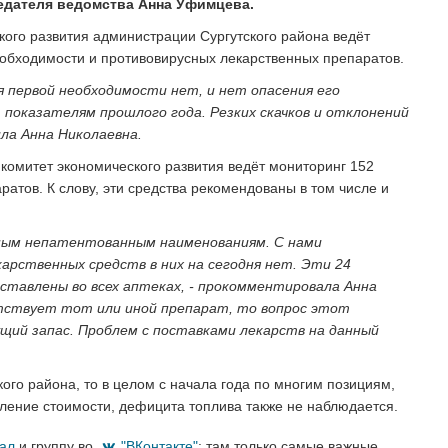
едателя ведомства Анна Уфимцева.
ого развития администрации Сургутского района ведёт
обходимости и противовирусных лекарственных препаратов.
я первой необходимости нет, и нет опасения его
показателям прошлого года. Резких скачков и отклонений
ла Анна Николаевна.
омитет экономического развития ведёт мониторинг 152
тов. К слову, эти средства рекомендованы в том числе и
дным непатентованным наименованиям. С нами
рственных средств в них на сегодня нет. Эти 24
ставлены во всех аптеках, - прокомментировала Анна
утствует тот или иной препарат, то вопрос этот
ущий запас. Проблем с поставками лекарств на данный
кого района, то в целом с начала года по многим позициям,
ение стоимости, дефицита топлива также не наблюдается.
нал
и группу во
"ВКонтакте"
: там только самые важные