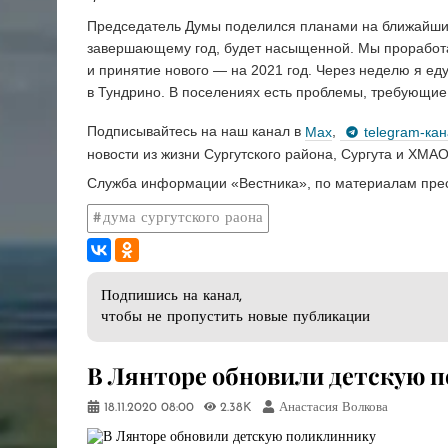
Председатель Думы поделился планами на ближайшие
завершающему год, будет насыщенной. Мы проработ
и принятие нового — на 2021 год. Через неделю я ед
в Тундрино. В поселениях есть проблемы, требующие
Подписывайтесь на наш канал в
Max
,
telegram-ка
новости из жизни Сургутского района, Сургута и ХМАО
Служба информации «Вестника», по материалам прес
дума сургутского раона
Подпишись на канал,
чтобы не пропустить новые публикации
В Лянторе обновили детскую 
18.11.2020
08:00
2.38K
Анастасия Волкова