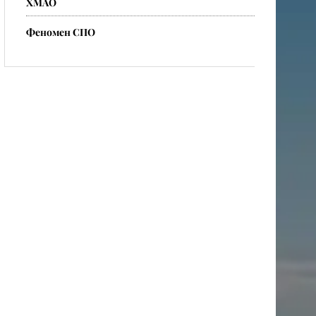
ХМАО
​Феномен СПО