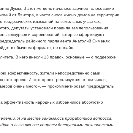
ание Думы. В этот же день началось заочное голосование
очий от Лянтора, в части сноса жилых домов на территории
-геодезических изысканий на земельных участках,
того, депутаты установили правила землепользования
чень конкурсов и соревнований, которые сформируют
 Председатель районного парламента Анатолий Сименяк
ойдет в обычном формате, не онлайн.
литета. В него внесли 13 правок, основные — о поддержке
вою эффективность, жители непосредственно сами
 этот проект. И этот проект реализуется, в том числе,
римеров очень много», — прокомментировал председатель
на эффективность народных избранников абсолютно
селений. Я на месте занимаюсь проработкой вопросов.
даю и выясняю все вопросы доступными техническими