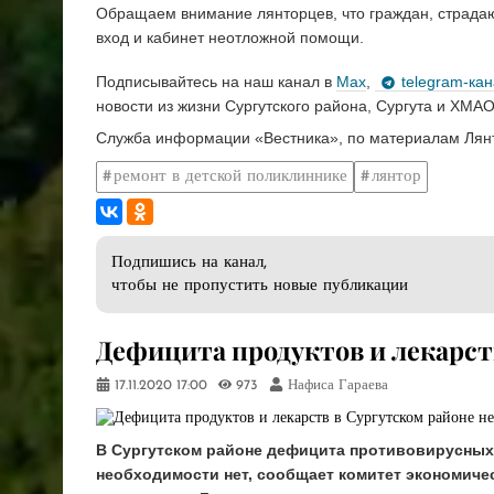
Обращаем внимание лянторцев, что граждан, страда
вход и кабинет неотложной помощи.
Подписывайтесь на наш канал в
Max
,
telegram-ка
новости из жизни Сургутского района, Сургута и ХМАО
Служба информации «Вестника», по материалам Лян
ремонт в детской поликлиннике
лянтор
Подпишись на канал,
чтобы не пропустить новые публикации
Дефицита продуктов и лекарст
17.11.2020
17:00
973
Нафиса Гараева
В Сургутском районе дефицита противовирусных
необходимости нет, сообщает комитет экономиче