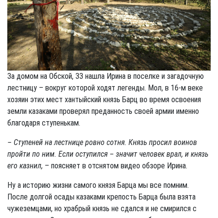
За домом на Обской, 33 нашла Ирина в поселке и загадочную
лестницу – вокруг которой ходят легенды. Мол, в 16-м веке
хозяин этих мест хантыйский князь Барц во время освоения
земли казаками проверял преданность своей армии именно
благодаря ступенькам.
– Ступеней на лестнице ровно сотня. Князь просил воинов
пройти по ним. Если оступился – значит человек врал, и князь
его казнил,
– поясняет в отснятом видео обзоре Ирина.
Ну а историю жизни самого князя Барца мы все помним.
После долгой осады казаками крепость Барца была взята
чужеземцами, но храбрый князь не сдался и не смирился с