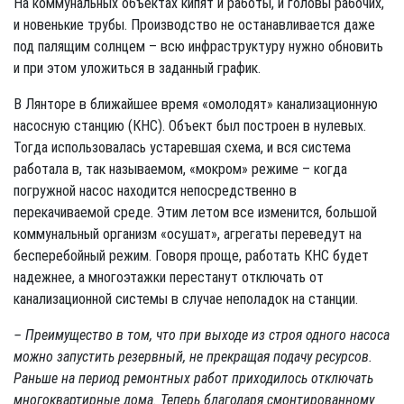
На коммунальных объектах кипят и работы, и головы рабочих,
и новенькие трубы. Производство не останавливается даже
под палящим солнцем – всю инфраструктуру нужно обновить
и при этом уложиться в заданный график.
В Лянторе в ближайшее время «омолодят» канализационную
насосную станцию (КНС). Объект был построен в нулевых.
Тогда использовалась устаревшая схема, и вся система
работала в, так называемом, «мокром» режиме – когда
погружной насос находится непосредственно в
перекачиваемой среде. Этим летом все изменится, большой
коммунальный организм «осушат», агрегаты переведут на
бесперебойный режим. Говоря проще, работать КНС будет
надежнее, а многоэтажки перестанут отключать от
канализационной системы в случае неполадок на станции.
– Преимущество в том, что при выходе из строя одного насоса
можно запустить резервный, не прекращая подачу ресурсов.
Раньше на период ремонтных работ приходилось отключать
многоквартирные дома. Теперь благодаря смонтированному