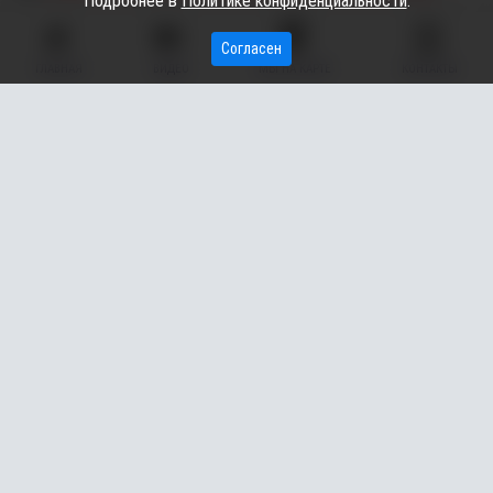
Подробнее в
Политике конфиденциальности
.
Ждем ваши лайки, комментарии и репосты.
Согласен
ГЛАВНАЯ
ВИДЕО
МЫ НА КАРТЕ
КОНТАКТЫ
ФАКТ:
Музей «Барсова гора» впечатляет своими масштабами:
его площадь составляет более 1600 кв. м
А ВЫ ЗНАЛИ?
Барс (Барц) — имя легендарного остяцкого
(хантыйского) князя, который, согласно преданию,
правил местными племенами в XVI веке, незадолго до
прихода русских в эти края.
КОММЕНТАРИИ:
Виталий Акимов, автор проекта, заместитель
директора: