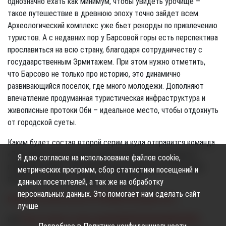
однозначно ехать как минимум, чтобы увидеть урочище –
такое путешествие в древнюю эпоху точно зай­дет всем.
Археологический комплекс уже бьет рекорды по привлечению
туристов. А с недавних пор у Барсовой горы есть перспектива
прославиться на всю страну, благодаря сотрудничеству с
госудаарственным Эрмитажем. При этом нужно отметить,
что Барсово не только про историю, это динамично
развивающийся поселок, где много молодежи. Дополняют
впечатление продуманная туристическая инфраструктура и
живописные протоки Оби – идеальное место, чтобы отдохнуть
от городской суеты.
Каким будет состав второй серии и куда отправится команда
«Вестника» пока не знаем: район большой, как говорится,
Я даю согласие на использование файлов cookie,
выбирай по душе. Предлагаем вам окунуться в атмосферу
метрических программ, сбор статистики посещений и
пилотного выпуска. Вперед по ссылкам:
данных посетителей, а так же на обработку
персональных данных. Это помогает нам сделать сайт
https://vk.com/im/convo/411824830?entrypoint=list_...
лучше
или
https://rutube.ru/video/daa0d289859942ab9968625b00...