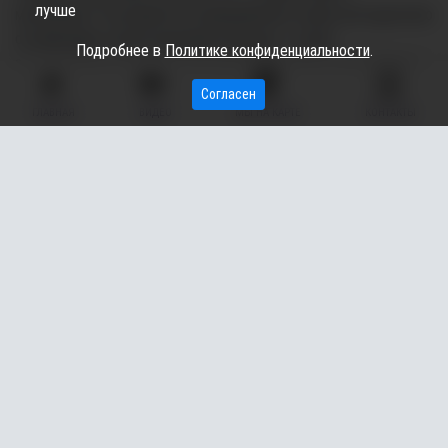
лучше
механизмах. Он разработал принципиально новую методологию
оптимизации и проектирования передач, а также
Подробнее в
Политике конфиденциальности
.
альтернативную теорию кинематического формообразования,
передаёт nashgorod.ru.
Согласен
ГЛАВНАЯ
ВИДЕО
МЫ НА КАРТЕ
КОНТАКТЫ
С 1964 года Дмитрий Тихонович увлёкся компьютерными
программами. За свою жизнь он разработал их более сотни.
Все они были ориентированы на учебный процесс, более 40 из
них использовал в преподавательской деятельности.
Награждён медалью «Ветеран труда» и знаками «Почетный
работник ТюмГНГУ» и «Почетный работник высшего
профессионального образования РФ», а также множество
почётных грамот от различных министерств, благодарности
от губернаторов Тюменской области, нефтегазовых
предприятий, отметили в пресс службе ТИУ.
Подписывайтесь на наш канал в
Max
,
telegram-канал
и
группу во
"ВКонтакте"
: там только самые важные новости