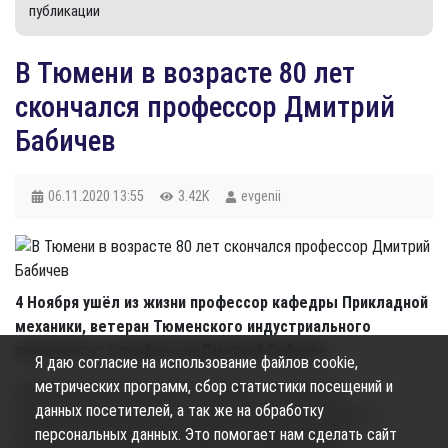
публикации
В Тюмени в возрасте 80 лет
скончался профессор Дмитрий
Бабичев
06.11.2020
13:55
3.42K
evgenii
4 Ноября ушёл из жизни профессор кафедры Прикладной
механики, ветеран Тюменского индустриального
университета профессор Дмитрий Бабичев.
Я даю согласие на использование файлов cookie,
метрических программ, сбор статистики посещений и
Бабичев имел 58-летний стаж работы в научной и
данных посетителей, а так же на обработку
педагогической области. Профессор являлся одним из
персональных данных. Это помогает нам сделать сайт
главных теоретиков России и СНГ в сфере науки о