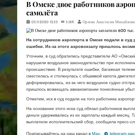
​В Омске двое работников аэро
самолёта
05.11.2020
12:55
3.18K
Орлова Анастасия Михайловн
На сотрудников аэропорта в Омске подали в суд 
ошибки. Из-за этого аэровокзалу пришлось возм
Уточним, в суд обратились представители АО «Омский
нарушили воздушное законодательство при исполнени
происшествию. В результате ошибки, багажная тележка
сместилась и столкнулась с обшивкой капота двигате
деформировалась, из-за чего воздушное судно отстр
пришлось возмещать авиакомпании понесённые убыт
Отметим, иск в суд подали на того работника аэропор
На основании этого иска суд обязал работников выпла
деньги удерживались из их зарплаты каждый месяц. Та
выплатили исполнительский сбор, сообщила пресс-с
Подписывайтесь на наш канал в
Max
,
telegram-ка