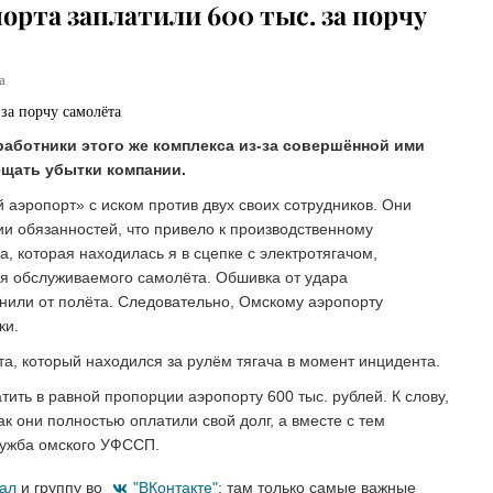
порта заплатили 600 тыс. за порчу
а
работники этого же комплекса из-за совершённой ими
ещать убытки компании.
 аэропорт» с иском против двух своих сотрудников. Они
и обязанностей, что привело к производственному
, которая находилась я в сцепке с электротягачом,
ля обслуживаемого самолёта. Обшивка от удара
анили от полёта. Следовательно, Омскому аэропорту
ки.
та, который находился за рулём тягача в момент инцидента.
тить в равной пропорции аэропорту 600 тыс. рублей. К слову,
к они полностью оплатили свой долг, а вместе с тем
лужба омского УФССП.
нал
и группу во
"ВКонтакте"
: там только самые важные