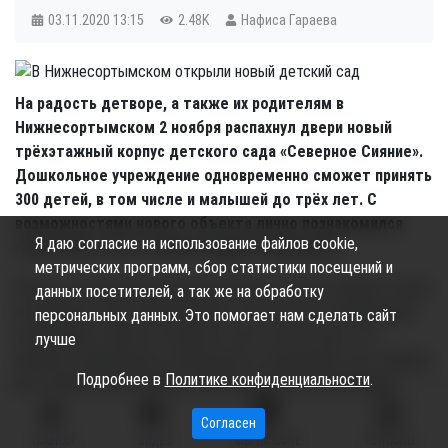
03.11.2020
13:15
2.48K
Нафиса Гараева
На радость детворе, а также их родителям в
Нижнесортымском 2 ноября распахнул двери новый
трёхэтажный корпус детского сада «Северное Сияние».
Дошкольное учреждение одновременно сможет принять
300 детей, в том числе и малышей до трёх лет. С
возможностями нового объекта лично познакомился
Я даю согласие на использование файлов cookie,
глава Сургутского района Андрей Трубецкой.
метрических программ, сбор статистики посещений и
Проект, который реализован буквально за год, типовой только
данных посетителей, а так же на обработку
на первый взгляд. Выполненный с учётом всех современных
персональных данных. Это помогает нам сделать сайт
требований, такой и в городе не часто встретишь. Это
лучше
образец современного дошкольного учреждения, где собраны
Подробнее в
Политике конфиденциальности
.
все технические новинки, удовлетворены всевозможные
условия безопасности и развития маленьких подопечных, в
Согласен
том числе и с особенностями в развитии.
ГЛАВНАЯ
ВИДЕО
МЫ НА КАРТЕ
КОНТАКТЫ