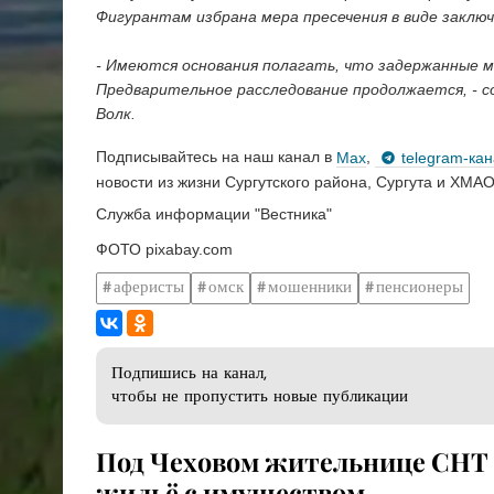
Фигурантам избрана мера пресечения в виде заключ
- Имеются основания полагать, что задержанные 
Предварительное расследование продолжается, - 
Волк.
Подписывайтесь на наш канал в
Max
,
telegram-ка
новости из жизни Сургутского района, Сургута и ХМАО
Служба информации "Вестника"
ФОТО pixabay.com
аферисты
омск
мошенники
пенсионеры
Подпишись на канал,
чтобы не пропустить новые публикации
Под Чеховом жительнице СНТ 
жильё с имуществом