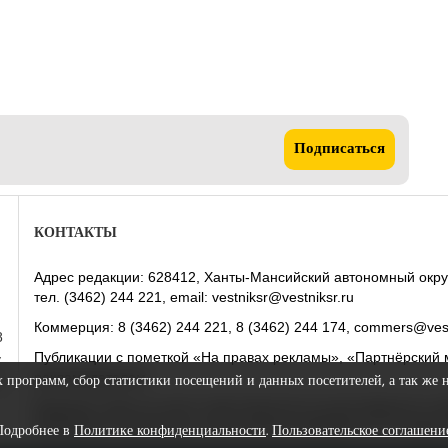
Подписаться
КОНТАКТЫ
Адрес редакции: 628412, Ханты-Мансийский автономный округ-Юг
тел. (3462) 244 221, email: vestniksr@vestniksr.ru
Коммерция: 8 (3462) 244 221, 8 (3462) 244 174, commers@vest
8
Публикации с пометкой «На правах рекламы», «Партнёрский 
у
рекламодателем.
х
х программ, сбор статистики посещений и данных посетителей, а так же 
Редакция сайта не несет ответственности за достоверность
Материалы помеченные этим значком публикуются на права
Подробнее в
Политике конфиденциальности
.
Пользовательское соглашени