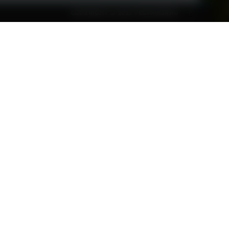
и
COPYRIGHT © 2023 VESTNIKSR.RU
Реклама
О газете