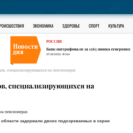
В ЮГРЕ
В Сургутском районе ищут утонувшего в О
07.08.2026
328
РОССИЯ
РОИСШЕСТВИЯ
ЭКОНОМИКА
ЗДОРОВЬЕ
СПОРТ
КУЛЬТУРА
В соседних ХМАО регионах начали появлять
07.08.2026
402
РОССИЯ
Банк оштрафовали за 1263 звонка северянке
07.08.2026
366
В ЮГРЕ
В Сургутском районе ищут утонувшего в О
ков, специализирующихся на пенсионерах
07.08.2026
328
РОССИЯ
ов, специализирующихся на
В соседних ХМАО регионах начали появлять
07.08.2026
402
 области задержали двоих подозреваемых в серии