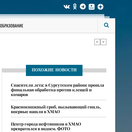
би мужчину
ОБРАЗОВАНИЕ
ся опасные ядовитые пауки
би мужчину
ПОХОЖИЕ НОВОСТИ
Спасители лета: в Сургутском районе прошла
ся опасные ядовитые пауки
финальная обработка против клещей и
комаров
​Краснокнижный гриб, вызывающий гниль,
впервые нашли в ХМАО
Центр города нефтяников в ХМАО
превратился в водоем. ФОТО