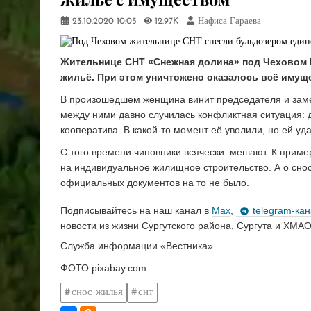
23.10.2020
10:05
12.97K
Нафиса Гараева
Жительнице СНТ «Снежная долина» под Чеховом 
жильё. При этом уничтожено оказалось всё имуще
В произошедшем женщина винит председателя и заме
между ними давно случилась конфликтная ситуация: 
кооператива. В какой-то момент её уволили, но ей уд
С того времени чиновники всячески мешают. К пример
на индивидуальное жилищное строительство. А о снос
официальных документов на то не было.
Подписывайтесь на наш канал в
Max
,
telegram-ка
новости из жизни Сургутского района, Сургута и ХМАО
Служба информации «Вестника»
ФОТО pixabay.com
снос жилья
снт