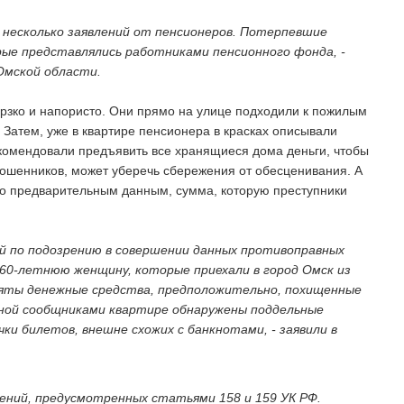
о несколько заявлений от пенсионеров. Потерпевшие
ые представлялись работниками пенсионного фонда, -
Омской области.
рзко и напористо. Они прямо на улице подходили к пожилым
Затем, уже в квартире пенсионера в красках описывали
омендовали предъявить все хранящиеся дома деньги, чтобы
мошенников, может уберечь сбережения от обесценивания. А
По предварительным данным, сумма, которую преступники
й по подозрению в совершении данных противоправных
 60-летнюю женщину, которые приехали в город Омск из
зъяты денежные средства, предположительно, похищенные
анной сообщниками квартире обнаружены поддельные
ки билетов, внешне схожих с банкнотами, - заявили в
ений, предусмотренных статьями 158 и 159 УК РФ.