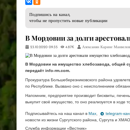
Подпишись на канал,
чтобы не пропустить новые публикации
​В Мордовии за долги арестова
23.10.2020
09:35
4.87K
Алексанян Карине Манвелов
В Мордовии на имущество хлебозавода, общей су
передаёт info-rm.com.
Прокуратура Большеберезниковского района удовле
по Республике. Вызвано оно с неисполнением обязанн
Напомним, предприятие производит бисквиты, печень
выкупит своё имущество, то оно реализуется в ходе т
Подписывайтесь на наш канал в
Max
,
telegram-ка
новости из жизни Сургутского района, Сургута и ХМАО
Служба информации «Вестник»