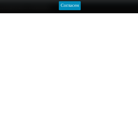
Пользовательское соглашение
Политика конфиденциальност
Согласен
ЕДАКЦИОННАЯ ПОЛИТИКА
о
о
Видеоархив
Редакция
Контакты