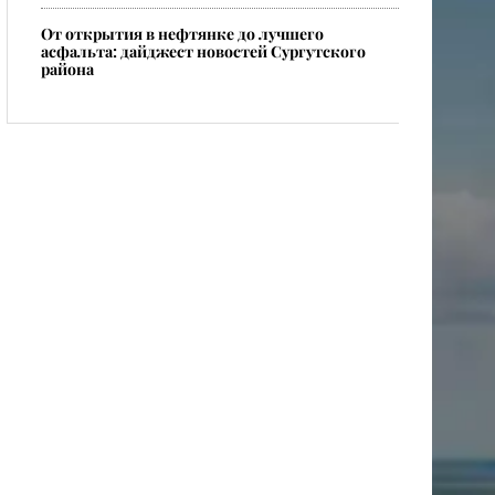
От открытия в нефтянке до лучшего
асфальта: дайджест новостей Сургутского
района