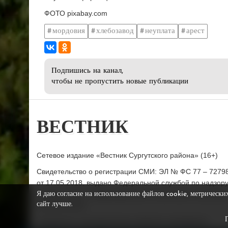
ФОТО pixabay.com
мордовия
хлебозавод
неуплата
арест
Подпишись на канал,
чтобы не пропустить новые публикации
ВЕСТНИК
Сетевое издание «Вестник Сургутского района» (16+)
Свидетельство о регистрации СМИ: ЭЛ № ФС 77 – 7279
от 17.05.2018, выдано Федеральной службой по надзор
в сфере связи, информационных технологий и массовы
Я даю согласие на использование файлов cookie, метрически
сайт лучше.
коммуникаций.
Учредитель: муниципальное казённое учреждение