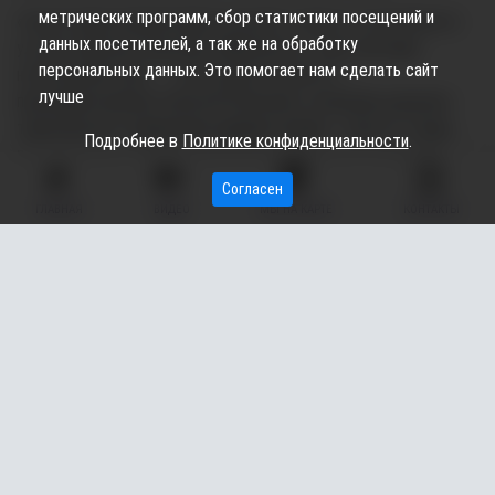
метрических программ, сбор статистики посещений и
«В настоящее время ведётся расчёт затрат на три объекта:
данных посетителей, а так же на обработку
ул. Быстринская, Крылова, Маяковского. Ещё смотрим
персональных данных. Это помогает нам сделать сайт
на Югорский тракт — если средств хватит», —
лучше
прокомментировал Алексей Кононенко, начальник дорожно-
транспортного управления администрации г. Сургута. Город
Подробнее в
Политике конфиденциальности
.
рассчитываем на финансовую помощь окружных властей.
Согласен
По предварительным расчётам только капитальный ремонт
ГЛАВНАЯ
ВИДЕО
МЫ НА КАРТЕ
КОНТАКТЫ
Быстринской обойдется примерно в 200 млн рублей. Ремонт
включает себя замену покрытия проезжей части, может быть
замена бордюров и ремонт тротуаров, сообщает sitv.ru.
Подписывайтесь на наш канал в
Max
,
telegram-канал
и
группу во
"ВКонтакте"
: там только самые важные новости
из жизни Сургутского района, Сургута и ХМАО.
Служба информации «Вестника»
ФОТО pixabay.com