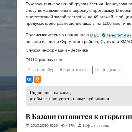
Руководитель проектной группы Ксения Черноусова р
сносу дома включены в адресную программу. В персп
многоэтажной жилой застройки до 49 этажей, с общи
предусмотрено размещение школы на 1100 мест и дет
Подписывайтесь на наш канал в
Max
,
telegram-ка
новости из жизни Сургутского района, Сургута и ХМАО
Служба информации «Вестника»
ФОТО pixabay.com
екатеринбург
строительство
снос домов
Подпишись на канал,
чтобы не пропустить новые публикации
В Казани готовится к открыт
20.10.2020
10:35
4.37K
Нафиса Гараева