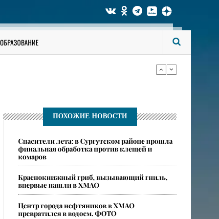
би мужчину
ОБРАЗОВАНИЕ
ся опасные ядовитые пауки
би мужчину
ПОХОЖИЕ НОВОСТИ
Спасители лета: в Сургутском районе прошла
ся опасные ядовитые пауки
финальная обработка против клещей и
комаров
​Краснокнижный гриб, вызывающий гниль,
впервые нашли в ХМАО
Центр города нефтяников в ХМАО
превратился в водоем. ФОТО