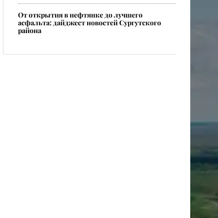
От открытия в нефтянке до лучшего
асфальта: дайджест новостей Сургутского
района