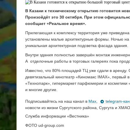
В Казани к техническому открытию готовится но
Произойдёт это 30 октября. При этом официально
сообщает «Реальное время».
Прилегающая к комплексу территория уже приведена
установлены малые архитектурные формы. Ночью на т
уникальная архитектурная подсветка фасада здания.
Внутри здания полностью завершён монтаж инженерн
А отделочные работы в торговых галереях пока прод
Известно, что 80% площадей ТЦ уже сдали в аренду.
девятизальный кинотеатр «Киномакс IMAX», первый в
«Технопарк», гипермаркет парфюмерии и косметики «
и многие другие.
Подписывайтесь на наш канал в
Max
,
telegram-ка
новости из жизни Сургутского района, Сургута и ХМАО
Служба информации «Вестника»
ФОТО ud-group.com