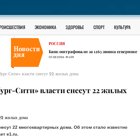
В ЮГРЕ
В Сургутском районе ищут утонувшего в О
07.08.2026
374
РОССИЯ
РОИСШЕСТВИЯ
ЭКОНОМИКА
ЗДОРОВЬЕ
СПОРТ
КУЛЬТУРА
В соседних ХМАО регионах начали появлять
07.08.2026
448
РОССИЯ
Банк оштрафовали за 1263 звонка северянке
07.08.2026
409
В ЮГРЕ
В Сургутском районе ищут утонувшего в О
бург-Сити» власти снесут 22 жилых дома
07.08.2026
374
РОССИЯ
ург-Сити» власти снесут 22 жилых
В соседних ХМАО регионах начали появлять
07.08.2026
448
снесут 22 многоквартирных дома. Об этом стало известно
т e1.ru.