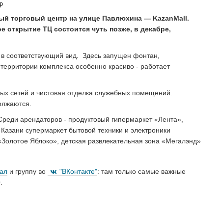
вый торговый центр на улице Павлюхина — KazanMall.
е открытие ТЦ состоится чуть позже, в декабре,
 в соответствующий вид. Здесь запущен фонтан,
ерритории комплекса особенно красиво - работает
ых сетей и чистовая отделка служебных помещений.
олжаются.
 Среди арендаторов - продуктовый гипермаркет «Лента»,
 Казани супермаркет бытовой техники и электроники
Золотое Яблоко», детская развлекательная зона «Мегалэнд»
нал
и группу во
"ВКонтакте"
: там только самые важные
.