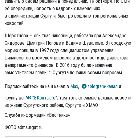
заявить о своём решении в понедельник, 19 октября. Но СМИ
её опередили, новость о кадровых изменениях
в администрации Сургута быстро вошла в топ региональных
новостей.
Шерстнёва — опытная чиновница, работала при Александре
Сидорове, Дмитрии Попове и Вадиме Шувалове. В городскую
мэрию пришла в 1997 году специалистом управления
финансов, со временем выросла в должности до директора
департамента финансов. В 2016 году была назначена
заместителем главы г. Сургута по финансовым вопросам.
Подписывайтесь на наш канал в
Max
,
telegram-канал
и
группу во
"ВКонтакте"
: там только самые важные новости
из жизни Сургутского района, Сургута и ХМАО.
Служба информации «Вестника»
ФОТО admsurgut.ru