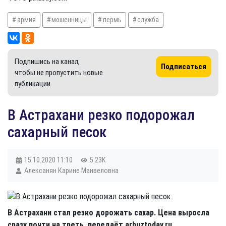
армия
мошенницы
пермь
служба
Подпишись на канал,
Подписаться
чтобы не пропустить новые
публикации
В Астрахани резко подорожал
сахарный песок
15.10.2020
11:10
5.23K
Алексанян Карине Манвеловна
В Астрахани стал резко дорожать сахар. Цена выросла
сразу почти на треть, передаёт arbuztoday.ru.