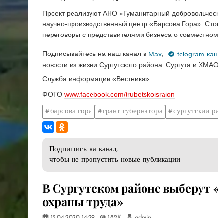
Проект реализуют АНО «Гуманитарный добровольчески
научно-производственный центр «Барсова Гора». Сто
переговоры с представителями бизнеса о совместном 
Подписывайтесь на наш канал в
Max
,
telegram-ка
новости из жизни Сургутского района, Сургута и ХМАО
Служба информации «Вестника»
ФОТО
www.facebook.com/trubetskoisraion
барсова гора
грант губернатора
сургутский р
Подпишись на канал,
чтобы не пропустить новые публикации
​В Сургутском районе выберут
охраны труда»
15.04.2020
14:29
1.82K
admin