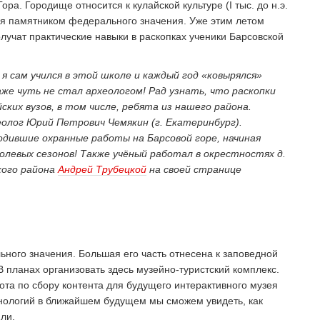
ора. Городище относится к кулайской культуре (I тыс. до н.э.
ется памятником федерального значения. Уже этим летом
олучат практические навыки в раскопках ученики Барсовской
 сам учился в этой школе и каждый год «ковырялся»
даже чуть не стал археологом! Рад узнать, что раскопки
ких вузов, в том числе, ребята из нашего района.
лог Юрий Петрович Чемякин (г. Екатеринбург).
одившие охранные работы на Барсовой горе, начиная
полевых сезонов! Также учёный работал в окрестностях д.
кого района
Андрей Трубецкой
на своей странице
ного значения. Большая его часть отнесена к заповедной
В планах организовать здесь музейно-туристский комплекс.
ота по сбору контента для будущего интерактивного музея
нологий в ближайшем будущем мы сможем увидеть, как
ли.