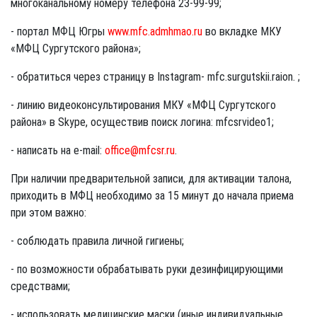
многоканальному номеру телефона 23-99-99;
- портал МФЦ Югры
www.mfc.admhmao.ru
во вкладке МКУ
«МФЦ Сургутского района»;
- обратиться через страницу в Instagram- mfc.surgutskii.raion. ;
- линию видеоконсультирования МКУ «МФЦ Сургутского
района» в Skype, осуществив поиск логина: mfcsrvideo1;
- написать на e-mail:
office@mfcsr.ru
.
При наличии предварительной записи, для активации талона,
приходить в МФЦ необходимо за 15 минут до начала приема
при этом важно:
- соблюдать правила личной гигиены;
- по возможности обрабатывать руки дезинфицирующими
средствами;
- использовать медицинские маски (иные индивидуальные