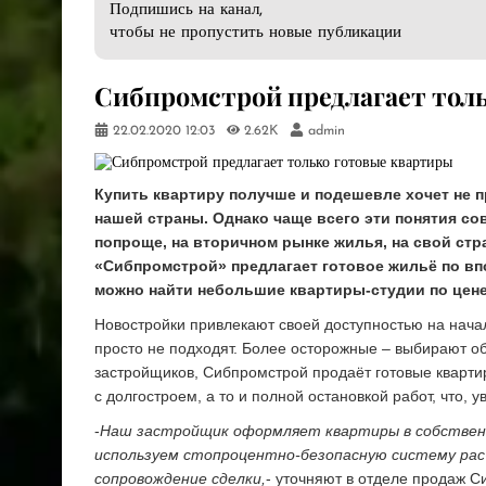
Подпишись на канал,
чтобы не пропустить новые публикации
​Сибпромстрой предлагает тол
22.02.2020
12:03
2.62K
admin
Купить квартиру получше и подешевле хочет не п
нашей страны. Однако чаще всего эти понятия со
попроще, на вторичном рынке жилья, на свой стр
«Сибпромстрой» предлагает готовое жильё по вп
можно найти небольшие квартиры-студии по цене о
Новостройки привлекают своей доступностью на нача
просто не подходят. Более осторожные – выбирают объ
застройщиков, Сибпромстрой продаёт готовые квартир
с долгостроем, а то и полной остановкой работ, что, 
-
Наш застройщик оформляет квартиры в собственн
используем стопроцентно-безопасную систему рас
сопровождение сделки,
- уточняют в отделе продаж С