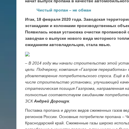
начат выпуск пропана в качестве автомобильного
Чистый пропан – не обман
Итак, 18 февраля 2020 года. Заводская террито
эстакадами и колоннами производственных объек
Появилась новая установка очистки пропановой 
заводчан о выпуске нового вида моторного топл
ожиданиям автовладельцев, стала явью.
– В 2014 году мы начали строительство этой уста
цели. Подчеркну, компания «Газпром переработка
удовлетворение потребительского спроса. Ещё в д
числе строительство установки, улучшающей качес
стратегическая позиция Газпрома, направленная н
полностью соответствуем ожиданиям потребител
ЗСК
Андрей
Дорощук
.
Поставка пропана и других видов сжиженных газов ве
регионов России. Основные потребители пропана – Ч
Краснодарский край. Сжиженные газы широко использ