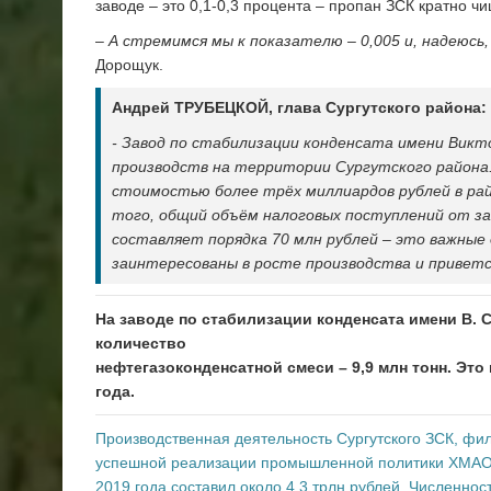
заводе – это 0,1-0,3 процента – пропан ЗСК кратно 
–
А стремимся мы к показателю – 0,005 и, надеюсь
Дорощук.
Андрей ТРУБЕЦКОЙ, глава Сургутского района:
- Завод по стабилизации конденсата имени Викт
производств на территории Сургутского района
стоимостью более трёх миллиардов рублей в рай
того, общий объём налоговых поступлений от з
составляет порядка 70 млн рублей – это важные
заинтересованы в росте производства и привет
На заводе по стабилизации конденсата имени В. 
количество
нефтегазоконденсатной смеси – 9,9 млн тонн. Это
года.
Производственная деятельность Сургутского ЗСК, фи
успешной реализации промышленной политики ХМАО, р
2019 года составил около 4,3 трлн рублей. Численно