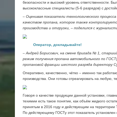
безопасности и высокий уровень ответственности. Был
высококлассные специалисты (5-6 разрядов) с достой
– Оценивая показатели технологического процесса 
качеством пропана, которое также конт­ролируетс
производства и отгрузки, – поделился с журналист
Оператор, докладывайте!
– Андрей Борисович, на смене бригада № 1, старши
режим получения пропана автомобильного по ГОСТ
пропановой фракции шестого разряда директору С
Оперативно, качественно, чётко – именно так работа
производства. Они готовы отреагировать на любую, т
Говоря о качестве продукции данной установки, главн
техимии есть такое понятие, как объём жидкого оста
принятым в 2016 году и действующим на территории Т
По действующему ГОСТу этот показатель установлен н