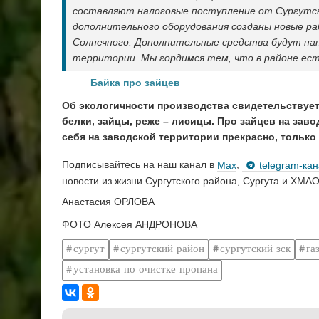
составляют налоговые поступление от Сургутск
дополнительного оборудования созданы новые ра
Солнечного. Дополнительные средства будут на
территории. Мы гордимся тем, что в районе ест
Байка про зайцев
Об экологичности производства свидетельствует
белки, зай­цы, реже – лисицы. Про зайцев на зав
себя на заводской территории прекрасно, только
Подписывайтесь на наш канал в
Max
,
telegram-ка
новости из жизни Сургутского района, Сургута и ХМАО
Анастасия ОРЛОВА
ФОТО Алексея АНДРОНОВА
сургут
сургутский район
сургутский зск
га
установка по очистке пропана