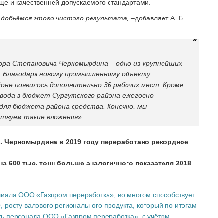
чище и качественней допускаемого стандартами.
, добьёмся этого чистого результата, –
добавляет А. Б.
ора Степановича Черномырдина – одно из крупнейших
. Благодаря новому промышленному объекту
оне появилось дополнительно 36 рабочих мест. Кроме
авода в бюджет Сургутского района ежегодно
 для бюджета района средства. Конечно, мы
ствуем такие вложения».
С. Черномырдина в 2019 году переработано рекордное
 на 600 тыс. тонн больше аналогичного показателя 2018
лиала ООО «Газпром переработка», во многом способствует
осту валового регионального продукта, который по итогам
сть персонала ООО «Газпром переработка», с учётом