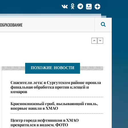
би мужчину
ОБРАЗОВАНИЕ
ся опасные ядовитые пауки
би мужчину
ПОХОЖИЕ НОВОСТИ
Спасители лета: в Сургутском районе прошла
ся опасные ядовитые пауки
финальная обработка против клещей и
комаров
​Краснокнижный гриб, вызывающий гниль,
впервые нашли в ХМАО
Центр города нефтяников в ХМАО
превратился в водоем. ФОТО