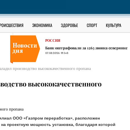
В ЮГРЕ
В Сургутском районе ищут утонувшего в О
07.08.2026
311
РОССИЯ
РОИСШЕСТВИЯ
ЭКОНОМИКА
ЗДОРОВЬЕ
СПОРТ
КУЛЬТУРА
В соседних ХМАО регионах начали появлять
07.08.2026
386
РОССИЯ
Банк оштрафовали за 1263 звонка северянке
07.08.2026
348
В ЮГРЕ
В Сургутском районе ищут утонувшего в О
наладил производство высококачественного пропана
07.08.2026
311
РОССИЯ
зводство высококачественного
В соседних ХМАО регионах начали появлять
07.08.2026
386
филиал ООО «Газпром переработка», расположен
 на проектную мощность установка, благодаря которой