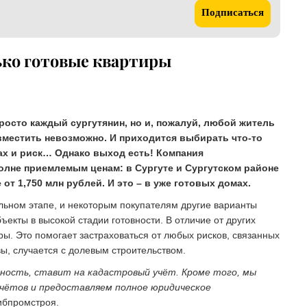
Подписаться
ько готовые квартиры
росто каждый сургутянин, но и, пожалуй, любой житель
вместить невозможно. И приходится выбирать что-то
ах и риск… Однако выход есть! Компания
олне приемлемым ценам: в Сургуте и Сургутском районе
т 1,750 млн рублей. И это – в уже готовых домах.
льном этапе, и некоторым покупателям другие варианты
екты в высокой стадии готовности. В отличие от других
ы. Это помогает застраховаться от любых рисков, связанных
увы, случается с долевым строительством.
ость, ставит на кадастровый учёт. Кроме того, мы
чётов и предоставляем полное юридическое
ибпромстроя.