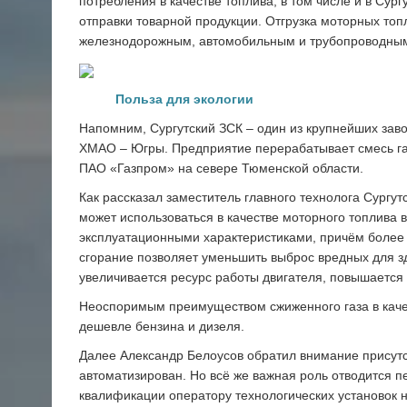
потребления в качестве топлива, в том числе и в Сур
отправки товарной продукции. Отгрузка моторных топ
железнодорожным, автомобильным и трубопроводным 
Польза для экологии
Напомним, Сургутский ЗСК – один из крупнейших зав
ХМАО – Югры. Предприятие перерабатывает смесь га
ПАО «Газпром» на севере Тюменской области.
Как рассказал заместитель главного технолога Сургут
может использоваться в качестве моторного топлива 
эксплуатационными характеристиками, причём более 
сгорание позволяет уменьшить выброс вредных для з
увеличивается ресурс работы двигателя, повышается
Неоспоримым преимуществом сжиженного газа в качест
дешевле бензина и дизеля.
Далее Александр Белоусов обратил внимание присутс
автоматизирован. Но всё же важная роль отводится п
квалификации оператору технологических установок 