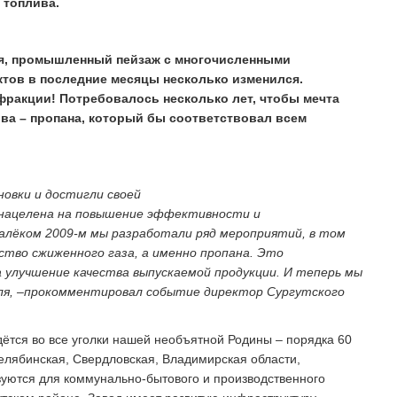
 топлива.
рия, промышленный пейзаж с многочисленными
тов в последние месяцы несколько изменился.
фракции! Потребовалось несколько лет, чтобы мечта
ива – пропана, который бы соответствовал всем
новки и достигли своей
» нацелена на повышение эффективности и
алёком 2009-м мы разработали ряд мероприятий, в том
тво сжиженного газа, а именно пропана. Это
а улучшение качества выпускаемой продукции. И теперь мы
я, –прокомментировал событие директор Сургутского
дётся во все уголки нашей необъятной Родины – порядка 60
елябинская, Свердловская, Владимирская области,
уются для коммунально-бытового и производственного