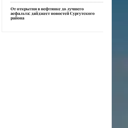
От открытия в нефтянке до лучшего
асфальта: дайджест новостей Сургутского
района