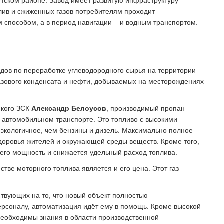
гутском районе. Завод имеет развитую инфраструктуру
лив и сжиженных газов потребителям проходит
способом, а в период навигации – и водным транспортом.
одов по переработке углеводородного сырья на территории
зового конденсата и нефти, добываемых на месторождениях
ского ЗСК
Александр Белоусов
, производимый пропан
в автомобильном транспорте. Это топливо с высокими
экологичное, чем бензины и дизель. Максимально полное
доровья жителей и окружающей среды веществ. Кроме того,
 его мощность и снижается удельный расход топлива.
ве моторного топ­лива является и его цена. Этот газ
твующих на то, что новый объект полностью
ерсоналу, автоматизация идёт ему в помощь. Кроме высокой
необходимы знания в области производственной