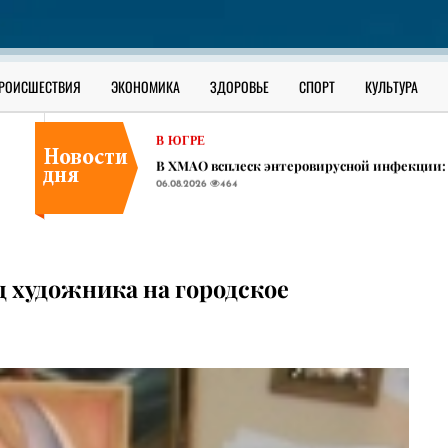
В ЮГРЕ
Сильные ливни, град и штормовой ветер ожи
06.08.2026
431
ОФИЦИАЛЬНО
РОИСШЕСТВИЯ
ЭКОНОМИКА
ЗДОРОВЬЕ
СПОРТ
КУЛЬТУРА
Как уберечь ребенка от наркотиков: разбор 
06.08.2026
1461
В ЮГРЕ
​В ХМАО всплеск энтеровирусной инфекции:
06.08.2026
464
В ЮГРЕ
Сильные ливни, град и штормовой ветер ожи
06.08.2026
431
ОФИЦИАЛЬНО
д художника на городское
Как уберечь ребенка от наркотиков: разбор 
06.08.2026
1461