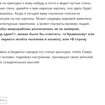
 он приходил к кому-нибудь в гости и видел пустые стены,
шая стена, давайте я вам нарисую картину, она здесь будет
лашались. Когда я сегодня вижу огромные плоскости
нарисуем на них картины. Может шедевры мировой живописи,
итектурные памятники, а может портреты великих людей...
чтобы микрорайоны различались не по номерам,
уда едем?», можно было бы ответить: «к Крамскому» или
й первого полёта человека в космос), или «В строну
вать в бюджеты городов эту статью расходов, чтобы Север
вой человек, поднимал настроение, просвещал своих жителей
 и созидательных мыслей.
айон