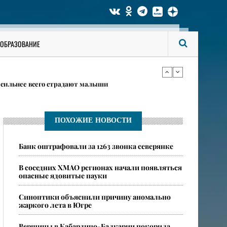
даются в Югре 6 августа
ОБРАЗОВАНИЕ
в карточках
 сильнее всего страдают малыши
даются в Югре 6 августа
ПОХОЖИЕ НОВОСТИ
Банк оштрафовали за 1263 звонка северянке
в карточках
В соседних ХМАО регионах начали появляться
опасные ядовитые пауки
​Синоптики объяснили причину аномально
жаркого лета в Югре
​Вершины в Кабардино-Балкарии покорила