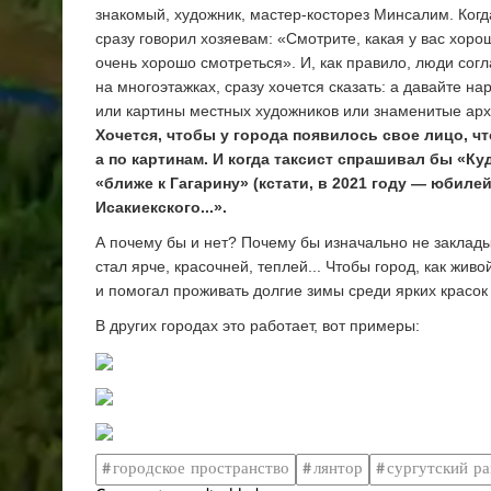
знакомый, художник, мастер-косторез Минсалим. Когда
сразу говорил хозяевам: «Смотрите, какая у вас хоро
очень хорошо смотреться». И, как правило, люди сог
на многоэтажках, сразу хочется сказать: а давайте 
или картины местных художников или знаменитые арх
Хочется, чтобы у города появилось свое лицо, 
а по картинам. И когда таксист спрашивал бы «К
«ближе к Гагарину» (кстати, в 2021 году — юбиле
Исакиекского...».
А почему бы и нет? Почему бы изначально не заклады
стал ярче, красочней, теплей... Чтобы город, как жи
и помогал проживать долгие зимы среди ярких красок
В других городах это работает, вот примеры:
городское пространство
лянтор
сургутский р