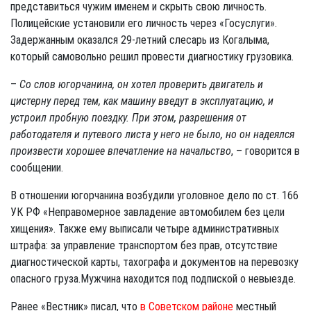
представиться чужим именем и скрыть свою личность.
Полицейские установили его личность через «Госуслуги».
Задержанным оказался 29-летний слесарь из Когалыма,
который самовольно решил провести диагностику грузовика.
–
Со слов югорчанина, он хотел проверить двигатель и
цистерну перед тем, как машину введут в эксплуатацию, и
устроил пробную поездку. При этом, разрешения от
работодателя и путевого листа у него не было, но он надеялся
произвести хорошее впечатление на начальство
, – говорится в
сообщении.
В отношении югорчанина возбудили уголовное дело по ст. 166
УК РФ «Неправомерное завладение автомобилем без цели
хищения». Также ему выписали четыре административных
штрафа: за управление транспортом без прав, отсутствие
диагностической карты, тахографа и документов на перевозку
опасного груза.Мужчина находится под подпиской о невыезде.
Ранее «Вестник» писал, что
в Советском районе
местный