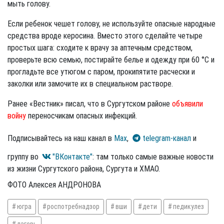
мыть голову.
Если ребенок чешет голову, не используйте опасные народные
средства вроде керосина. Вместо этого сделайте четыре
простых шага: сходите к врачу за аптечным средством,
проверьте всю семью, постирайте белье и одежду при 60 °C и
прогладьте все утюгом с паром, прокипятите расчески и
заколки или замочите их в специальном растворе.
Ранее «Вестник» писал, что в Сургутском районе
объявили
войну
переносчикам опасных инфекций.
Подписывайтесь на наш канал в
Max
,
telegram-канал
и
группу во
"ВКонтакте"
: там только самые важные новости
из жизни Сургутского района, Сургута и ХМАО.
ФОТО Алексея АНДРОНОВА
югра
роспотребнадзор
вши
дети
педикулез
лагерь