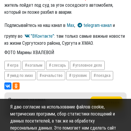
житель пойдет под суд за угон соседского автомобиля,
который он позже разбил в аварии.
Подписывайтесь на наш канал в
Max
,
telegram-канал
и
группу во
"ВКонтакте"
: там только самые важные новости
из жизни Сургутского района, Сургута и ХМАО.
ФОТО Марины ХВАЛЕВОЙ
югра
когалым
слесарь
уголовное дело
умвд по хмао
начальство
грузовик
поездка
Подпишись на канал,
Подписаться
чтобы не пропустить новые
Я даю согласие на использование файлов cookie,
публикации
метрических программ, сбор статистики посещений и
данных посетителей, а так же на обработку
персональных данных. Это помогает нам сделать сайт