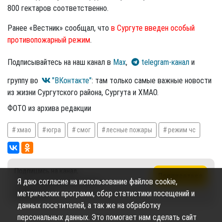
800 гектаров соответственно.
Ранее «Вестник» сообщал, что
в Сургуте введен особый
противопожарный режим
.
Подписывайтесь на наш канал в
Max
,
telegram-канал
и
группу во
"ВКонтакте"
: там только самые важные новости
из жизни Сургутского района, Сургута и ХМАО.
ФОТО из архива редакции
хмао
югра
смог
лесные пожары
режим чс
Подпишись на канал,
Подписаться
Я даю согласие на использование файлов cookie,
чтобы не пропустить новые
публикации
метрических программ, сбор статистики посещений и
данных посетителей, а так же на обработку
персональных данных. Это помогает нам сделать сайт