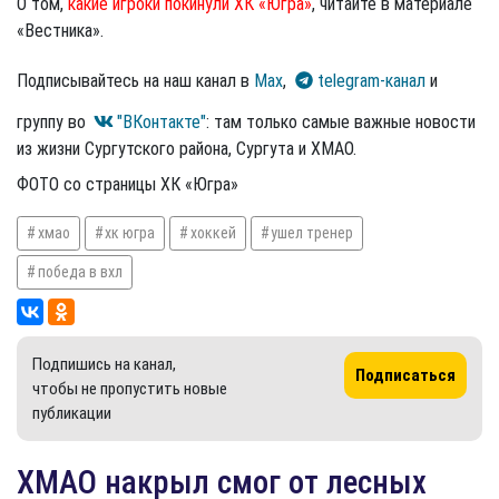
О том,
какие игроки покинули ХК «Югра»
, читайте в материале
«Вестника».
Подписывайтесь на наш канал в
Max
,
telegram-канал
и
группу во
"ВКонтакте"
: там только самые важные новости
из жизни Сургутского района, Сургута и ХМАО.
ФОТО со страницы ХК «Югра»
хмао
хк югра
хоккей
ушел тренер
победа в вхл
Подпишись на канал,
Подписаться
чтобы не пропустить новые
публикации
ХМАО накрыл смог от лесных