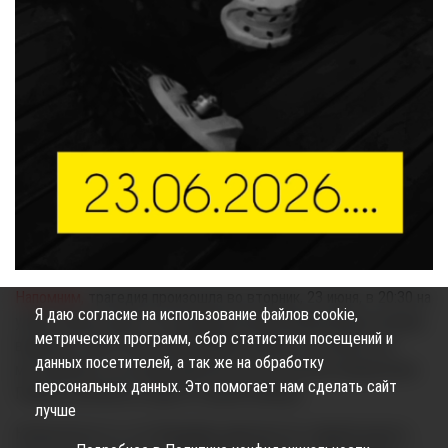
Напомним,
трагедия произошла во вторник, 23 июня, в 20:30 на
Я даю согласие на использование файлов cookie,
улице Энергетиков. По предварительной информации полиции,
метрических программ, сбор статистики посещений и
водитель LADA Vesta поворачивал налево и не пропустил
данных посетителей, а так же на обработку
мотоциклиста, который двигался во встречном направлении.
персональных данных. Это помогает нам сделать сайт
Парень скончался в карете скорой помощи.
лучше
Несмотря на то, что Владимир двигался по главной дороге,