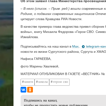
Об этом заявил глава Министерства просвещения
– В него (список. – Прим. ред.) вошли современные
Родине, о подвигах современных защитников Отечес
цитирует слова Кравцова РИА Новости.
В качестве примера глава ведомства привел сборник
войны», книгу Михаила Федорова «Герои СВО. Символ
Измайлова.
Подписывайтесь на наш канал в
Max
,
telegram-ка
новости из жизни Сургутского района, Сургута и ХМАО
Нафиса ГАРАЕЕВА,
фото Марины Хвалевой,
МАТЕРИАЛ ОПУБЛИКОВАН В ГАЗЕТЕ «ВЕСТНИК» № 2
книги
школа
герои сво
Подпишись на канал,
чтобы не пропустить новые публикации