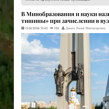
​В Минобразования и науки на
тишины» при зачислении в ву
13.06.2026
10:40
326
Джыга Лилия Минзагировна