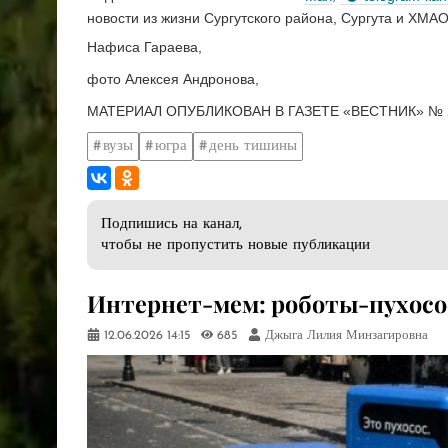
новости из жизни Сургутского района, Сургута и ХМАО
Нафиса Гараева,
фото Алексея Андронова,
МАТЕРИАЛ ОПУБЛИКОВАН В ГАЗЕТЕ «ВЕСТНИК» № 2
вузы
югра
день тишины
Подпишись на канал,
чтобы не пропустить новые публикации
​Интернет-мем: роботы-пухос
12.06.2026
14:15
685
Джыга Лилия Минзагировна