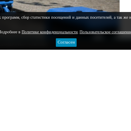
х программ, сбор статистики посещений и данных посетителей, а так же 
Подробнее в
Политике конфиденциальности
.
Пользовательское соглашени
Согласен
ЕДАКЦИОННАЯ ПОЛИТИКА
икают в нос, в квартиры, они всюду! Аллергики
сь видео, будто в Москве появились чудо-роботы,
 пух. Пользователи тут же окрестили их «пухососами».
огие поверили – техника будущего уже здесь. Но все
йросетью.
ли, эксперты признали – проект все равно бессмыслен. Пух