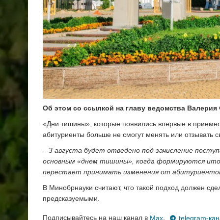
Об этом со ссылкой на главу ведомства Валерия
«Дни тишины», которые появились впервые в приемной
абитуриенты больше не смогут менять или отзывать с
– 3 августа будет отведено под зачисление посту
основным «днем тишины», когда формируются ито
перестает принимать изменения от абитуриенто
В Минобрнауки считают, что такой подход должен сд
предсказуемыми.
Подписывайтесь на наш канал в
Max
,
telegram-ка