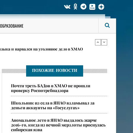
 рыболовного фестиваля в Сургутском районе
ОБРАЗОВАНИЕ
дении в ХМАО
языка и нарвался на уголовное дело в ХМАО
 рыболовного фестиваля в Сургутском районе
ПОХОЖИЕ НОВОСТИ
Почти треть БАДов в ХМАО не прошли
дении в ХМАО
проверку Роспотребнадзора
Школьник из села в ЯНАО взламывал за
деньги аккаунты на «Госуслугах»
​Аномальное лето в ЯНАО выдалось жарче
2016-го, когда из вечной мерзлоты проснулась
сибирская язва