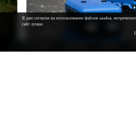
Я даю согласие на использование файлов cookie, метрически
сайт лучше.
НА ГЛАВНУЮ
О ВЕСТНИКЕ
РЕКЛАМА
Р
Белые облака тополиного пуха каждый июнь прон
страдают больше всего. И вот в сети завирусило
которые ходят по улицам и всасывают тополиный
Картинка выглядела настолько правдоподобно, что мн
оказалось чистой воды фейком, сгенерированным не
Пухососов не существует, но если бы их спроектирова