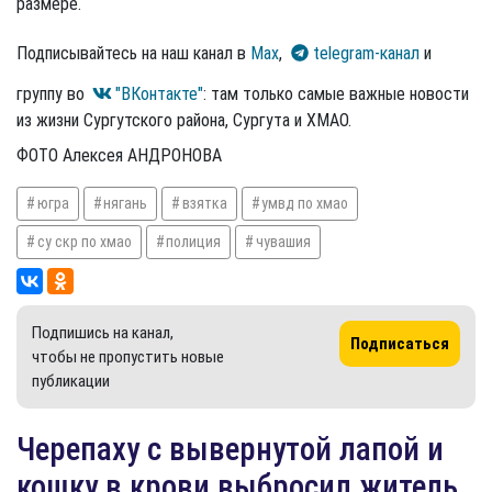
размере.
Подписывайтесь на наш канал в
Max
,
telegram-канал
и
группу во
"ВКонтакте"
: там только самые важные новости
из жизни Сургутского района, Сургута и ХМАО.
ФОТО Алексея АНДРОНОВА
югра
нягань
взятка
умвд по хмао
су скр по хмао
полиция
чувашия
Подпишись на канал,
Подписаться
чтобы не пропустить новые
публикации
Черепаху с вывернутой лапой и
кошку в крови выбросил житель