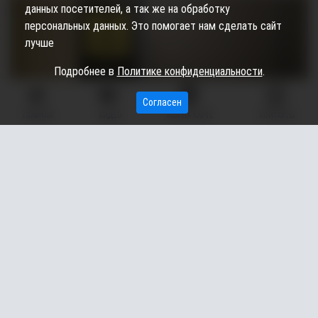
данных посетителей, а так же на обработку
персональных данных. Это помогает нам сделать сайт
лучше
Подробнее в
Политике конфиденциальности
.
Согласен
ГЛАВНАЯ
ВИДЕО
МЫ НА КАРТЕ
КОНТАКТЫ
В Сургуте (ХМАО) в лифте многоэтажного дома
загорелся пауэрбанк. Об этом со ссылкой на telegram-
канал «Мегаполис Югра» сообщает
информагентство
«Югорский снегирь»
.
Инцидент произошел в одном из многоквартирных домов на
улице Крылова.