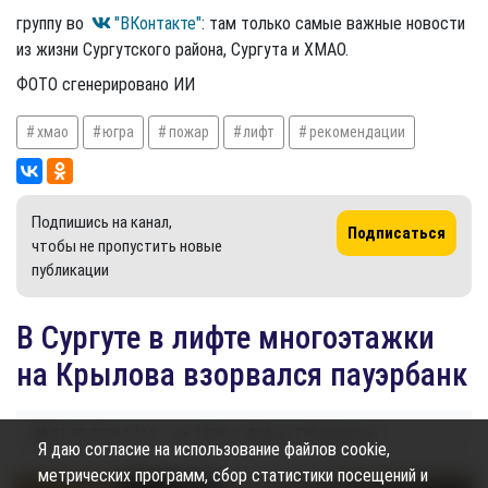
группу во
"ВКонтакте"
: там только самые важные новости
из жизни Сургутского района, Сургута и ХМАО.
ФОТО сгенерировано ИИ
хмао
югра
пожар
лифт
рекомендации
Подпишись на канал,
Подписаться
чтобы не пропустить новые
публикации
​В Сургуте в лифте многоэтажки
на Крылова взорвался пауэрбанк
21.05.2026
17:18
2.00K
Азат Губайдуллин
Я даю согласие на использование файлов cookie,
метрических программ, сбор статистики посещений и