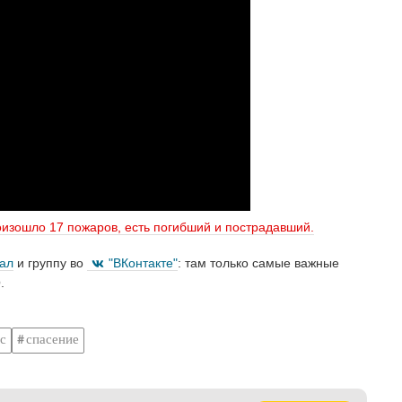
роизошло 17 пожаров, есть погибший и пострадавший.
нал
и группу во
"ВКонтакте"
: там только самые важные
.
с
спасение