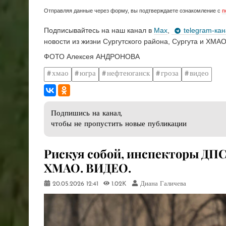
Отправляя данные через форму, вы подтверждаете ознакомление с
п
Подписывайтесь на наш канал в
Max
,
telegram-ка
новости из жизни Сургутского района, Сургута и ХМАО
ФОТО Алексея АНДРОНОВА
хмао
югра
нефтеюганск
гроза
видео
Подпишись на канал,
чтобы не пропустить новые публикации
Рискуя собой, инспекторы ДПС 
ХМАО. ВИДЕО.
20.05.2026
12:41
1.02K
Диана Галичева