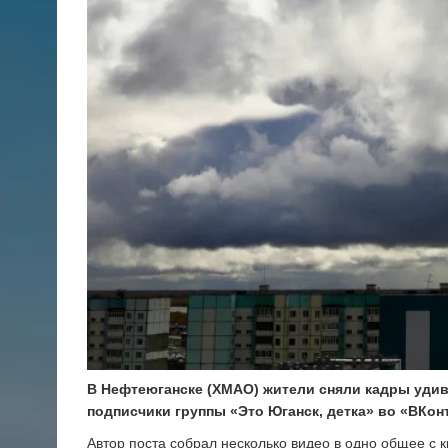
В Нефтеюганске (ХМАО) жители сняли кадры уди
подписчики группы «Это Юганск, детка» во «ВКонт
Автор поста собрал несколько видео в одно общее с