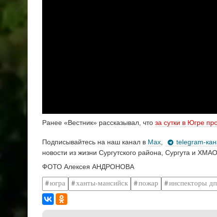
Ранее «Вестник» рассказывал, что
за сутки в Югре п
Подписывайтесь на наш канал в
Max
,
telegram-ка
новости из жизни Сургутского района, Сургута и ХМАО
ФОТО Алексея АНДРОНОВА
югра
ханты-мансийск
пожар
инспекторы дп