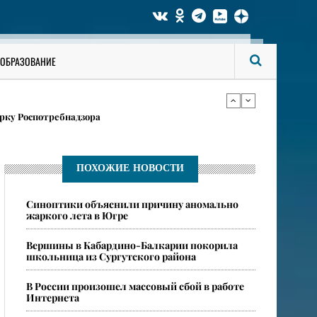
ги аккаунты на «Госуслугах»
ОБРАЗОВАНИЕ
в карточках
рку Роспотребнадзора
ги аккаунты на «Госуслугах»
ПОХОЖИЕ НОВОСТИ
​Синоптики объяснили причину аномально
в карточках
жаркого лета в Югре
​Вершины в Кабардино-Балкарии покорила
школьница из Сургутского района
​В России произошел массовый сбой в работе
Интернета