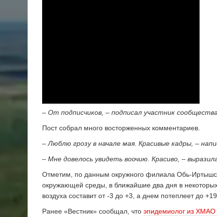
– От подписчиков, – подписал участник сообщества
Пост собрал много восторженных комментариев.
– Люблю грозу в начале мая. Красивые кадры, – напи
– Мне довелось увидеть воочию. Красиво, – выразил
Отметим, по данным окружного филиала Обь-Иртышск
окружающей среды, в ближайшие два дня в некоторы
воздуха составит от -3 до +3, а днем потеплеет до +19
Ранее «Вестник» сообщал, что
эпидемиолог из ХМАО 