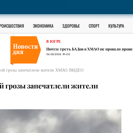
РОССИЯ
Школьник из села в ЯНАО взламывал за день
06.08.2026
448
ОФИЦИАЛЬНО
РОИСШЕСТВИЯ
ЭКОНОМИКА
ЗДОРОВЬЕ
СПОРТ
КУЛЬТУРА
Как уберечь ребенка от наркотиков: разбор 
06.08.2026
1120
В ЮГРЕ
Почти треть БАДов в ХМАО не прошли прове
06.08.2026
455
РОССИЯ
Школьник из села в ЯНАО взламывал за день
ной грозы запечатлели жители ХМАО. ВИДЕО
06.08.2026
448
ОФИЦИАЛЬНО
 грозы запечатлели жители
Как уберечь ребенка от наркотиков: разбор 
06.08.2026
1120