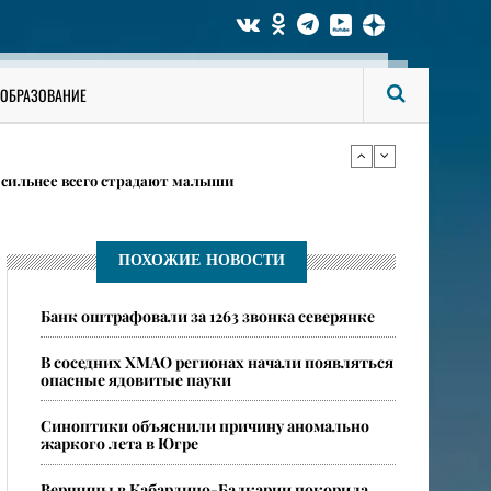
даются в Югре 6 августа
ОБРАЗОВАНИЕ
в карточках
 сильнее всего страдают малыши
даются в Югре 6 августа
ПОХОЖИЕ НОВОСТИ
Банк оштрафовали за 1263 звонка северянке
в карточках
В соседних ХМАО регионах начали появляться
опасные ядовитые пауки
​Синоптики объяснили причину аномально
жаркого лета в Югре
​Вершины в Кабардино-Балкарии покорила