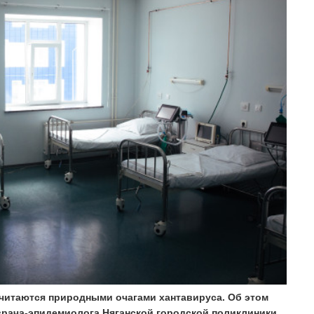
считаются природными очагами хантавируса. Об этом
врача-эпидемиолога Няганской городской поликлиники