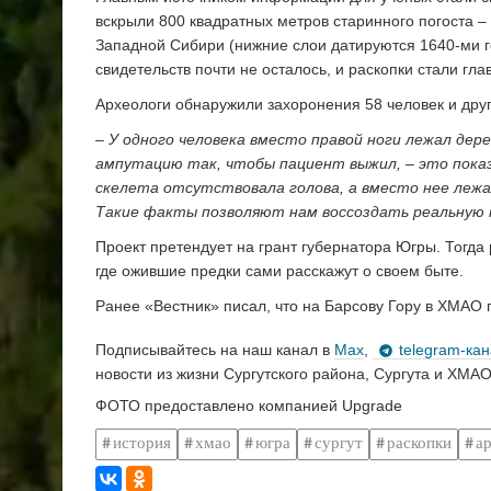
вскрыли 800 квадратных метров старинного погоста 
Западной Сибири (нижние слои датируются 1640-ми г
свидетельств почти не осталось, и раскопки стали гл
Археологи обнаружили захоронения 58 человек и дру
– У одного человека вместо правой ноги лежал дер
ампутацию так, чтобы пациент выжил, – это показ
скелета отсутствовала голова, а вместо нее лежал
Такие факты позволяют нам воссоздать реальную 
Проект претендует на грант губернатора Югры. Тогда
где ожившие предки сами расскажут о своем быте.
Ранее «Вестник» писал, что на Барсову Гору в ХМАО
Подписывайтесь на наш канал в
Max
,
telegram-ка
новости из жизни Сургутского района, Сургута и ХМАО
ФОТО предоставлено компанией Upgrade
история
хмао
югра
сургут
раскопки
а