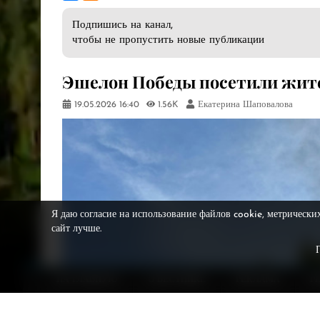
Подпишись на канал,
чтобы не пропустить новые публикации
Эшелон Победы посетили жи
19.05.2026
16:40
1.56K
Екатерина Шаповалова
Я даю согласие на использование файлов cookie, метрически
сайт лучше.
НА ГЛАВНУЮ
О ВЕСТНИКЕ
РЕКЛАМА
Р