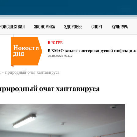
В ЮГРЕ
Сильные ливни, град и штормовой ветер ожи
06.08.2026
403
ОФИЦИАЛЬНО
РОИСШЕСТВИЯ
ЭКОНОМИКА
ЗДОРОВЬЕ
СПОРТ
КУЛЬТУРА
Как уберечь ребенка от наркотиков: разбор 
06.08.2026
1334
В ЮГРЕ
​В ХМАО всплеск энтеровирусной инфекции:
06.08.2026
432
В ЮГРЕ
Сильные ливни, град и штормовой ветер ожи
 – природный очаг хантавируса
06.08.2026
403
ОФИЦИАЛЬНО
природный очаг хантавируса
Как уберечь ребенка от наркотиков: разбор 
06.08.2026
1334