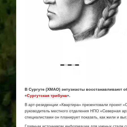
В Сургуте (ХМАО) энтузиасты восстанавливают о
«
Сургутская трибуна
».
В арт-резиденции «Квартира» презентовали проект «
руководитель местного отделения НПО «Северная арх
специалистами он планирует показать, как жили и вы
Главным источником информации для ученых стали с