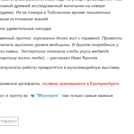
– самый древний исследованный могильник на севере
одами). Из-за пожара в Тобольском архиве письменных
авным источником знаний.
гие удивительные находки.
евянный протез: горожанин долго жил с травмой. Провести
атель высокого уровня медицины. В другом погребении у
и камни. Экспертиза показала следы укуса медведя.
картину жизни людей
, – рассказал Иван Фролов.
 результаты работы превратятся в мультимедийную выставку,
 привезли артефакты,
полвека хранившиеся в Екатеринбурге.
нал
и группу во
"ВКонтакте"
: там только самые важные
.
ртефакты