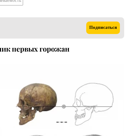
леваемость
Подписаться
лик первых горожан