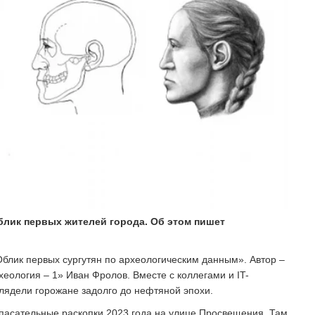
блик первых жителей города. Об этом пишет
Облик первых сургутян по археологическим данным». Автор –
еология – 1» Иван Фролов. Вместе с коллегами и IT-
глядели горожане задолго до нефтяной эпохи.
пасательные раскопки 2023 года на улице Просвещения. Там