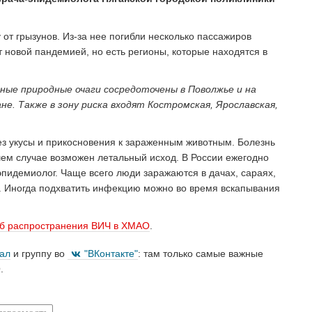
от грызунов. Из-за нее погибли несколько пассажиров
т новой пандемией, но есть регионы, которые находятся в
ные природные очаги сосредоточены в Поволжье и на
е. Также в зону риска входят Костромская, Ярославская,
з укусы и прикосновения к зараженным животным. Болезнь
шем случае возможен летальный исход. В России ежегодно
пидемиолог. Чаще всего люди заражаются в дачах, сараях,
и. Иногда подхватить инфекцию можно во время вскапывания
аб распространения ВИЧ в ХМАО
.
нал
и группу во
"ВКонтакте"
: там только самые важные
.