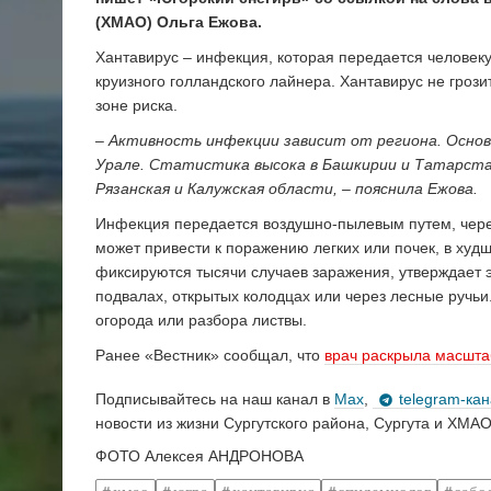
(ХМАО) Ольга Ежова.
Хантавирус – инфекция, которая передается человеку 
круизного голландского лайнера. Хантавирус не грози
зоне риска.
– Активность инфекции зависит от региона. Основ
Урале. Статистика высока в Башкирии и Татарстан
Рязанская и Калужская области, – пояснила Ежова.
Инфекция передается воздушно-пылевым путем, чере
может привести к поражению легких или почек, в худ
фиксируются тысячи случаев заражения, утверждает э
подвалах, открытых колодцах или через лесные ручь
огорода или разбора листвы.
Ранее «Вестник» сообщал, что
врач раскрыла масшт
Подписывайтесь на наш канал в
Max
,
telegram-ка
новости из жизни Сургутского района, Сургута и ХМАО
ФОТО Алексея АНДРОНОВА