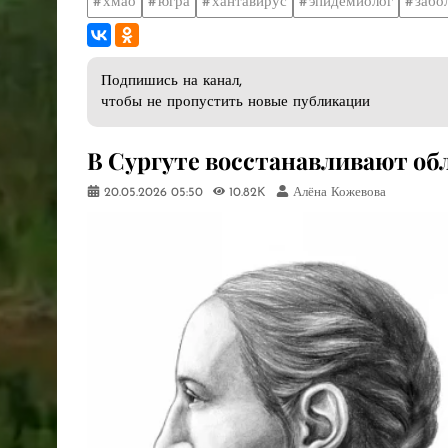
хмао
югра
хантавирус
эпидемиолог
забо
Подпишись на канал,
чтобы не пропустить новые публикации
В Сургуте восстанавливают об
20.05.2026
05:50
10.82K
Алёна Кожевова