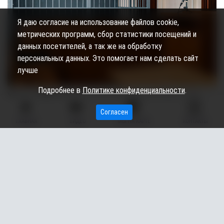
Я даю согласие на использование файлов cookie,
метрических программ, сбор статистики посещений и
данных посетителей, а так же на обработку
персональных данных. Это помогает нам сделать сайт
лучше
Подробнее в
Политике конфиденциальности
.
Житель ХМАО 34 года скрывался от следствия – его
разыскивали за убийство девушки в Тобольске. Об этом
Согласен
сообщили в пресс-службе СУ СК РФ по Тюменской
ГЛАВНАЯ
ВИДЕО
МЫ НА КАРТЕ
КОНТАКТЫ
области.
По данным следствия, осенью 1992 года в Тобольске
обнаружили тело 22-летней девушки. На ее трупе были
обнаружены следы удушения и колото-резаное ранение шеи.
На тот момент преступника установить не удалось, поэтому
дело приостановили.
Однако позже следователи провели допрос свидетелей и ряд