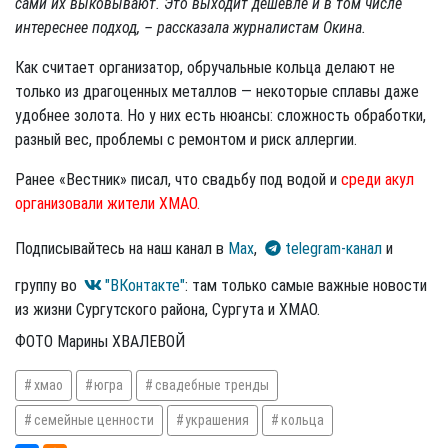
сами их выковывают. Это выходит дешевле и в том числе
интереснее подход, – рассказала журналистам Окина.
Как считает организатор, обручальные кольца делают не
только из драгоценных металлов — некоторые сплавы даже
удобнее золота. Но у них есть нюансы: сложность обработки,
разный вес, проблемы с ремонтом и риск аллергии.
Ранее «Вестник» писал, что свадьбу под водой и
среди акул
организовали жители ХМАО.
Подписывайтесь на наш канал в
Max
,
telegram-канал
и
группу во
"ВКонтакте"
: там только самые важные новости
из жизни Сургутского района, Сургута и ХМАО.
ФОТО Марины ХВАЛЕВОЙ
хмао
югра
свадебные тренды
семейные ценности
украшения
кольца