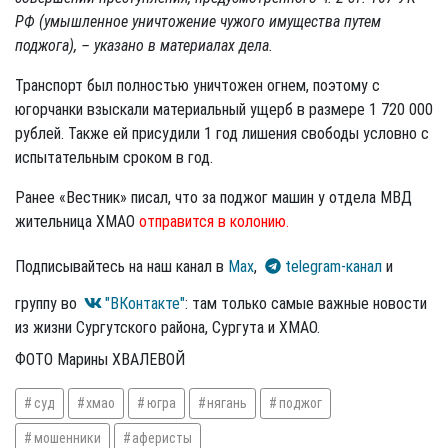
РФ (умышленное уничтожение чужого имущества путем
поджога), – указано в материалах дела.
Транспорт был полностью уничтожен огнем, поэтому с
югорчанки взыскали материальный ущерб в размере 1 720 000
рублей. Также ей присудили 1 год лишения свободы условно с
испытательным сроком в год.
Ранее «Вестник» писал, что за поджог машин у отдела МВД
жительница ХМАО
отправится в колонию.
Подписывайтесь на наш канал в
Max
,
telegram-канал
и
группу во
"ВКонтакте"
: там только самые важные новости
из жизни Сургутского района, Сургута и ХМАО.
ФОТО Марины ХВАЛЕВОЙ
суд
хмао
югра
нягань
поджог
мошенники
аферисты