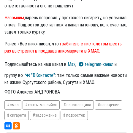
ответственности его не привлекут.
Напомним,
парень попросил у прохожего сигарету, но услышал
отказ. Подросток достал нож и напал на юношу, но, к счастью,
задел только куртку.
Ранее «Вестник» писал, что
грабитель с пистолетом шесть
раз выстрелил в продавца алкомаркета в ХМАО.
Подписывайтесь на наш канал в
Max
,
telegram-канал
и
группу во
"ВКонтакте"
: там только самые важные новости
из жизни Сургутского района, Сургута и ХМАО.
ФОТО Алексея АНДРОНОВА
хмао
ханты-мансийск
поножовщина
нападение
сигарета
задержание
подросток