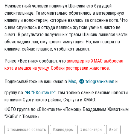
Неизвестный человек подкинул Шансика его будущей
спасительнице. Та моментально обратилась в ветеринарную
клинику и волонтерам, которые взялись за спасение кота. Что
с ним случилось и откуда взялись жуткие увечья, никто не
знает. В результате полученных травм Шансик лишился части
обеих задних лап, ему грозит ампутация. Но, как говорят в
клинике, сейчас главное, чтобы кот выжил.
Ранее «Вестник» сообщал, что
живодер из ХМАО выбросил
кота в мешке на улицу. Собаки растерзали животное
.
Подписывайтесь на наш канал в
Max
,
telegram-канал
и
группу во
"ВКонтакте"
: там только самые важные новости
из жизни Сургутского района, Сургута и ХМАО.
ФОТО группа во «ВКонтакте» «Помощь Бездомным Животным
"ЖиВи" г.Тюмень»
тюменская область
живодеры
волонтеры
кот