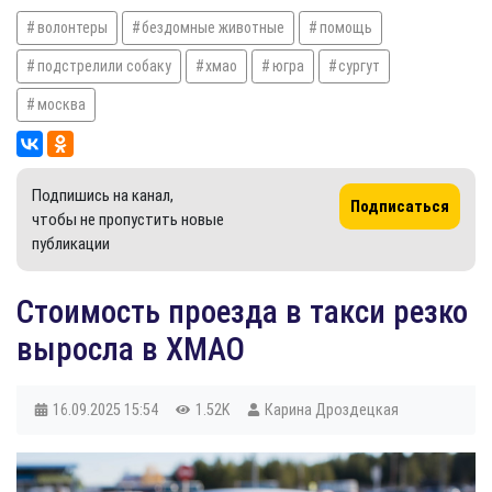
волонтеры
бездомные животные
помощь
подстрелили собаку
хмао
югра
сургут
москва
Подпишись на канал,
Подписаться
чтобы не пропустить новые
публикации
Стоимость проезда в такси резко
выросла в ХМАО
16.09.2025
15:54
1.52K
Карина Дроздецкая