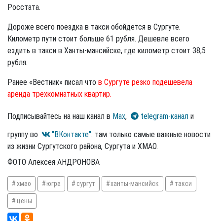
Росстата.
Дороже всего поездка в такси обойдется в Сургуте.
Километр пути стоит больше 61 рубля. Дешевле всего
ездить в такси в Ханты-мансийске, где километр стоит 38,5
рубля.
Ранее «Вестник» писал что
в Сургуте резко подешевела
аренда трехкомнатных квартир.
Подписывайтесь на наш канал в
Max
,
telegram-канал
и
группу во
"ВКонтакте"
: там только самые важные новости
из жизни Сургутского района, Сургута и ХМАО.
ФОТО Алексея АНДРОНОВА
хмао
югра
сургут
ханты-мансийск
такси
цены