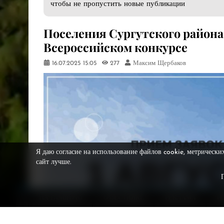
чтобы не пропустить новые публикации
Поселения Сургутского района
Всероссийском конкурсе
16.07.2025
15:05
277
Максим Щербаков
Я даю согласие на использование файлов cookie, метрически
сайт лучше.
НА ГЛАВНУЮ
О ВЕСТНИКЕ
РЕКЛАМА
Р