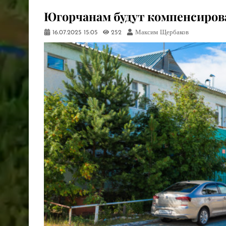
Югорчанам будут компенсирова
16.07.2025
15:05
252
Максим Щербаков