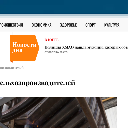
В ЮГРЕ
В ХМАО массово переносят празднование Дн
07.08.2026
461
В ЮГРЕ
РОИСШЕСТВИЯ
ЭКОНОМИКА
ЗДОРОВЬЕ
СПОРТ
КУЛЬТУРА
​Строительная компания из Сургута задолжа
07.08.2026
493
В ЮГРЕ
​Полиция ХМАО нашла мужчин, которых обви
07.08.2026
470
В ЮГРЕ
В ХМАО массово переносят празднование Дн
роизводителей
07.08.2026
461
В ЮГРЕ
сельхозпроизводителей
​Строительная компания из Сургута задолжа
07.08.2026
493