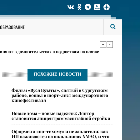
я физкультурника из-за погоды
ОБРАЗОВАНИЕ
ла работникам более 180 млн рублей
няют в домогательствах к подросткам на пляже
я физкультурника из-за погоды
ПОХОЖИЕ НОВОСТИ
​Фильм «Вуся Вулаты», снятый в Сургутском
ла работникам более 180 млн рублей
районе, вошел в шорт-лист международного
кинофестиваля
Новые дома – новые надежды: Лянтор
становится эпицентром масштабной стройки
Оформили «по-тихому» и не заплатили: как
ИП наживаются на школьниках ХМАО, и что