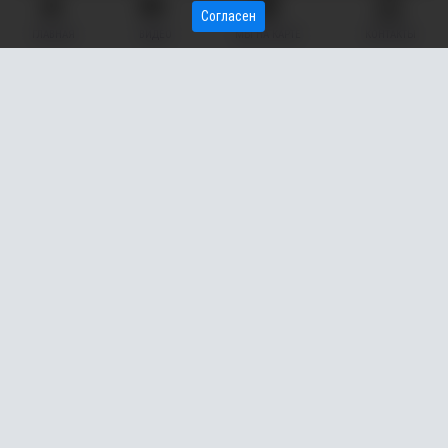
Согласен
Как уточнили в администрации Сургутского района,
ГЛАВНАЯ
ВИДЕО
МЫ НА КАРТЕ
КОНТАКТЫ
мероприятие стало возможным благодаря победе МБДОУ
ЦРР - детский сад «Золотая рыбка» во Всероссийском
Грантовом конкурсе «Движения Первых».