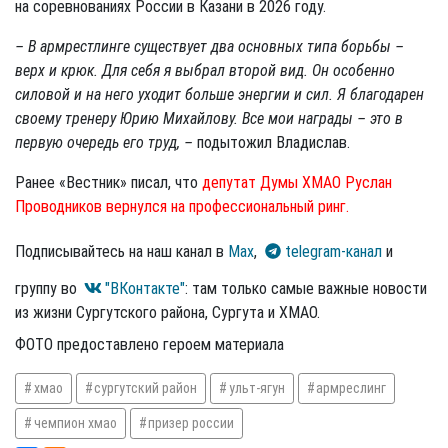
на соревнованиях России в Казани в 2026 году.
– В армрестлинге существует два основных типа борьбы –
верх и крюк. Для себя я выбрал второй вид. Он особенно
силовой и на него уходит больше энергии и сил. Я благодарен
своему тренеру Юрию Михайлову. Все мои награды – это в
первую очередь его труд, –
подытожил Владислав.
Ранее «Вестник» писал, что
депутат Думы ХМАО Руслан
Проводников вернулся на профессиональный ринг.
Подписывайтесь на наш канал в
Max
,
telegram-канал
и
группу во
"ВКонтакте"
: там только самые важные новости
из жизни Сургутского района, Сургута и ХМАО.
ФОТО предоставлено героем материала
хмао
сургутский район
ульт-ягун
армреслинг
чемпион хмао
призер россии