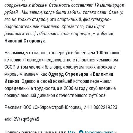
сооружения в Москве. Стоимость составляет 19 миллиардов
рублей… Мы зашли, когда были забиты только сваи. Отмечу,
это не только стадион, это спортивный, физкультурно-
оздоровительный комплекс. Кроме того, там будет
располагаться футбольная школа «Торпедо»
, – добавил
Николай Сторожук
.
Напомним, что за свою теперь уже более чем 100-летнюю
историю «Торпедо» неоднократно становился чемпионом
СССР, в том числе и благодаря заслугам таких игроков с
мировым именем, как
Эдуард Стрельцов
и
Валентин
Иванов
. Однако в своей новейшей истории переживал
определенные трудности, а в 2006-м году клуб впервые
покинул высший дивизион отечественного футбола.
Реклама: ООО «Сибпромстрой-Югория», ИНН 8602219323
erid: 2Vtzqv5gVe5
Подписывайтесь на наш канал в
Max
,
telegram-канал
и