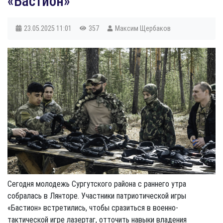
«Бастион»
23.05.2025
11:01
357
Максим Щербаков
Сегодня молодежь Сургутского района с раннего утра
собралась в Лянторе. Участники патриотической игры
«Бастион» встретились, чтобы сразиться в военно-
тактической игре лазертаг, отточить навыки владения