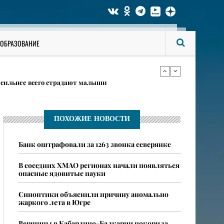
даются в Югре 6 августа
ОБРАЗОВАНИЕ
в карточках
 сильнее всего страдают малыши
даются в Югре 6 августа
ПОХОЖИЕ НОВОСТИ
Банк оштрафовали за 1263 звонка северянке
в карточках
В соседних ХМАО регионах начали появляться
опасные ядовитые пауки
​Синоптики объяснили причину аномально
жаркого лета в Югре
​Вершины в Кабардино-Балкарии покорила