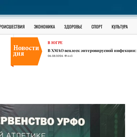
В ЮГРЕ
Сильные ливни, град и штормовой ветер ожи
06.08.2026
414
ОФИЦИАЛЬНО
РОИСШЕСТВИЯ
ЭКОНОМИКА
ЗДОРОВЬЕ
СПОРТ
КУЛЬТУРА
Как уберечь ребенка от наркотиков: разбор 
06.08.2026
1376
В ЮГРЕ
​В ХМАО всплеск энтеровирусной инфекции:
06.08.2026
443
В ЮГРЕ
Сильные ливни, град и штормовой ветер ожи
06.08.2026
414
ОФИЦИАЛЬНО
Как уберечь ребенка от наркотиков: разбор 
06.08.2026
1376