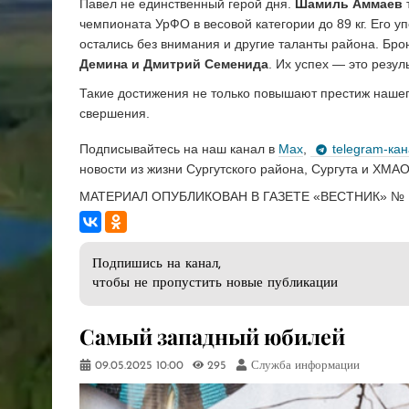
Павел не единственный герой дня.
Шамиль Аммаев
чемпионата УрФО в весовой категории до 89 кг. Его 
остались без внимания и другие таланты района. Бр
Демина и Дмитрий Семенида
. Их успех — это резул
Такие достижения не только повышают престиж нашег
свершения.
Подписывайтесь на наш канал в
Max
,
telegram-ка
новости из жизни Сургутского района, Сургута и ХМАО
МАТЕРИАЛ ОПУБЛИКОВАН В ГАЗЕТЕ «ВЕСТНИК» № 1
Подпишись на канал,
чтобы не пропустить новые публикации
​Самый западный юбилей
09.05.2025
10:00
295
Служба информации