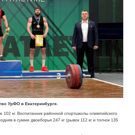
тво УрФО в Екатеринбурге.
е 102 кг. Воспитанник районной спортшколы олимпийского
дняв в сумме двоеборья 247 кг (рывок 112 кг и толчок 135