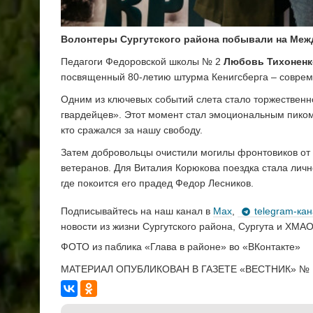
Волонтеры Сургутского района побывали на Меж
Педагоги Федоровской школы № 2
Любовь Тихоненк
посвященный 80-летию штурма Кенигсберга – соврем
Одним из ключевых событий слета стало торжественн
гвардейцев». Этот момент стал эмоциональным пиком 
кто сражался за нашу свободу.
Затем добровольцы очистили могилы фронтовиков от 
ветеранов. Для Виталия Корюкова поездка стала личн
где покоится его прадед Федор Лесников.
Подписывайтесь на наш канал в
Max
,
telegram-ка
новости из жизни Сургутского района, Сургута и ХМАО
ФОТО из паблика «Глава в районе» во «ВКонтакте»
МАТЕРИАЛ ОПУБЛИКОВАН В ГАЗЕТЕ «ВЕСТНИК» № 1